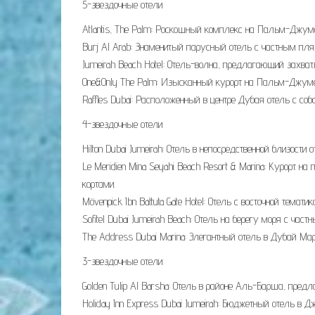
5-звездочные отели
Atlantis, The Palm: Роскошный комплекс на Пальм-Джум
Burj Al Arab: Знаменитый парусный отель с частным пл
Jumeirah Beach Hotel: Отель-волна, предлагающий захв
One&Only The Palm: Изысканный курорт на Пальм-Джумей
Raffles Dubai: Расположенный в центре Дубая отель с с
4-звездочные отели
Hilton Dubai Jumeirah: Отель в непосредственной близост
Le Meridien Mina Seyahi Beach Resort & Marina: Курорт
кортами.
Mövenpick Ibn Battuta Gate Hotel: Отель с восточной тем
Sofitel Dubai Jumeirah Beach: Отель на берегу моря с ча
The Address Dubai Marina: Элегантный отель в Дубай Ма
3-звездочные отели
Golden Tulip Al Barsha: Отель в районе Аль-Барша, пред
Holiday Inn Express Dubai Jumeirah: Бюджетный отель в 