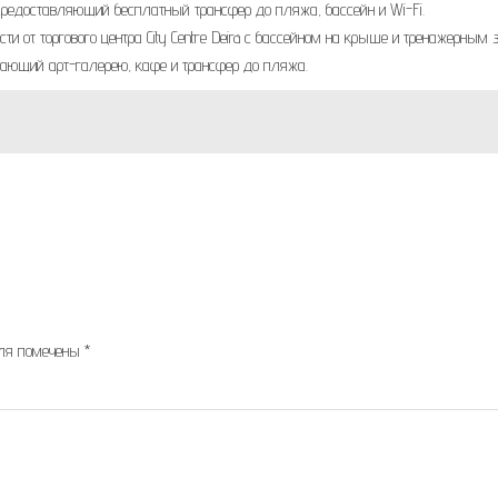
 предоставляющий бесплатный трансфер до пляжа, бассейн и Wi-Fi.
сти от торгового центра City Centre Deira с бассейном на крыше и тренажерным 
агающий арт-галерею, кафе и трансфер до пляжа.
оля помечены
*