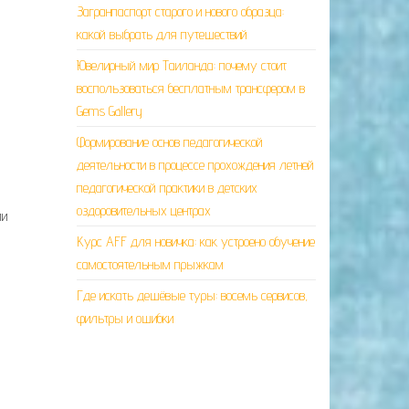
Загранпаспорт старого и нового образца:
какой выбрать для путешествий
Ювелирный мир Таиланда: почему стоит
воспользоваться бесплатным трансфером в
Gems Gallery
Формирование основ педагогической
деятельности в процессе прохождения летней
педагогической практики в детских
оздоровительных центрах
ми
Курс AFF для новичка: как устроено обучение
самостоятельным прыжкам
Где искать дешёвые туры: восемь сервисов,
фильтры и ошибки