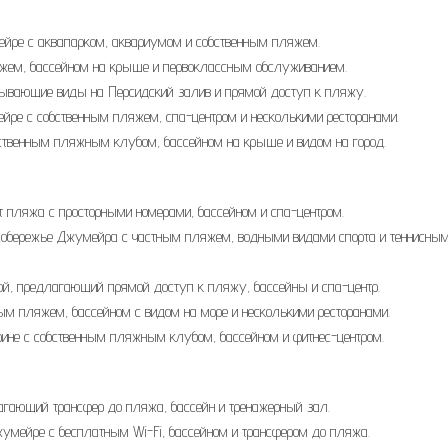
ейре с аквапарком, аквариумом и собственным пляжем.
яжем, бассейном на крыше и первоклассным обслуживанием.
атывающие виды на Персидский залив и прямой доступ к пляжу.
ре с собственным пляжем, спа-центром и несколькими ресторанами.
обственным пляжным клубом, бассейном на крыше и видом на город.
и от пляжа с просторными номерами, бассейном и спа-центром.
 на побережье Джумейра с частным пляжем, водными видами спорта и теннисны
атикой, предлагающий прямой доступ к пляжу, бассейны и спа-центр.
стным пляжем, бассейном с видом на море и несколькими ресторанами.
рине с собственным пляжным клубом, бассейном и фитнес-центром.
лагающий трансфер до пляжа, бассейн и тренажерный зал.
Джумейре с бесплатным Wi-Fi, бассейном и трансфером до пляжа.