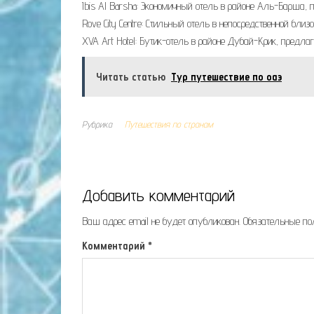
Ibis Al Barsha: Экономичный отель в районе Аль-Барша,
Rove City Centre: Стильный отель в непосредственной близо
XVA Art Hotel: Бутик-отель в районе Дубай-Крик, предл
Читать статью
Тур путешествие по оаэ
Рубрика
Путешествия по странам
Добавить комментарий
Ваш адрес email не будет опубликован.
Обязательные п
Комментарий
*