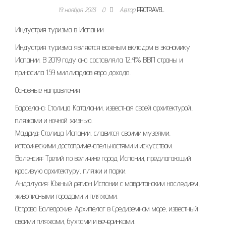
19 ноября 2023
0
Автор
PROTRAVEL
Индустрия туризма в Испании
Индустрия туризма является важным вкладом в экономику
Испании. В 2019 году она составляла 12,4% ВВП страны и
приносила 159 миллиардов евро дохода.
Основные направления
Барселона: Столица Каталонии, известная своей архитектурой,
пляжами и ночной жизнью.
Мадрид: Столица Испании, славится своими музеями,
историческими достопримечательностями и искусством.
Валенсия: Третий по величине город Испании, предлагающий
красивую архитектуру, пляжи и парки.
Андалусия: Южный регион Испании с мавританским наследием,
живописными городами и пляжами.
Острова Балеарские: Архипелаг в Средиземном море, известный
своими пляжами, бухтами и вечеринками.