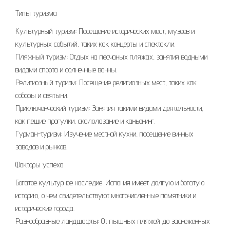
Типы туризма
Культурный туризм: Посещение исторических мест, музеев и
культурных событий, таких как концерты и спектакли.
Пляжный туризм: Отдых на песчаных пляжах, занятия водными
видами спорта и солнечные ванны.
Религиозный туризм: Посещение религиозных мест, таких как
соборы и святыни.
Приключенческий туризм: Занятия такими видами деятельности,
как пешие прогулки, скалолазание и каньонинг.
Гурман-туризм: Изучение местной кухни, посещение винных
заводов и рынков.
Факторы успеха
Богатое культурное наследие: Испания имеет долгую и богатую
историю, о чем свидетельствуют многочисленные памятники и
исторические города.
Разнообразные ландшафты: От пышных пляжей до заснеженных