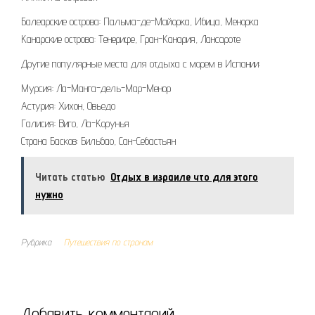
Балеарские острова: Пальма-де-Майорка, Ибица, Менорка
Канарские острова: Тенерифе, Гран-Канария, Лансароте
Другие популярные места для отдыха с морем в Испании:
Мурсия: Ла-Манга-дель-Мар-Менор
Астурия: Хихон, Овьедо
Галисия: Виго, Ла-Корунья
Страна Басков: Бильбао, Сан-Себастьян
Читать статью
Отдых в израиле что для этого
нужно
Рубрика
Путешествия по странам
Добавить комментарий