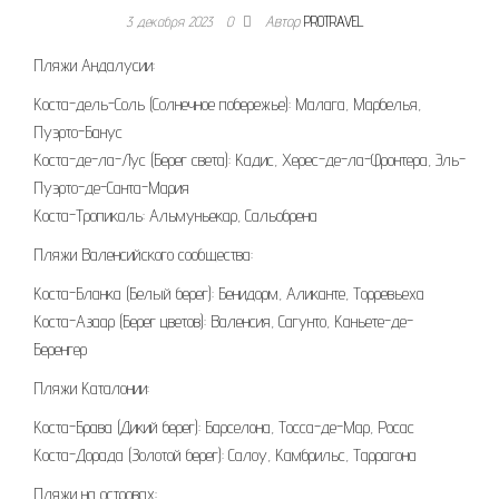
3 декабря 2023
0
Автор
PROTRAVEL
Пляжи Андалусии:
Коста-дель-Соль (Солнечное побережье): Малага, Марбелья,
Пуэрто-Банус
Коста-де-ла-Лус (Берег света): Кадис, Херес-де-ла-Фронтера, Эль-
Пуэрто-де-Санта-Мария
Коста-Тропикаль: Альмуньекар, Сальобрена
Пляжи Валенсийского сообщества:
Коста-Бланка (Белый берег): Бенидорм, Аликанте, Торревьеха
Коста-Азаар (Берег цветов): Валенсия, Сагунто, Каньете-де-
Беренгер
Пляжи Каталонии:
Коста-Брава (Дикий берег): Барселона, Тосса-де-Мар, Росас
Коста-Дорада (Золотой берег): Салоу, Камбрильс, Таррагона
Пляжи на островах: