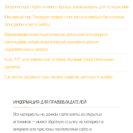
Загранпаспорт старого и нового образца: какой выбрать для путешествий
Ювелирный мир Таиланда: почему стоит воспользоваться бесплатным
трансфером в Gems Gallery
Формирование основ педагогической деятельности в процессе
прохождения летней педагогической практики в детских
оздоровительных центрах
Курс AFF для новичка: как устроено обучение самостоятельным
прыжкам
Где искать дешёвые туры: восемь сервисов, фильтры и ошибки
ИНФОРМАЦИЯ ДЛЯ ПРАВООБЛАДАТЕЛЕЙ
Все материалы на данном сайте взяты из открытых
источников — имеют обратную ссылку на материал в
интернете или присланы посетителями сайта и