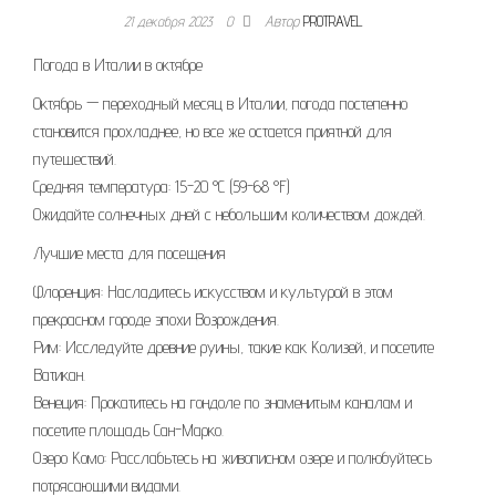
21 декабря 2023
0
Автор
PROTRAVEL
Погода в Италии в октябре
Октябрь — переходный месяц в Италии, погода постепенно
становится прохладнее, но все же остается приятной для
путешествий.
Средняя температура: 15-20 °C (59-68 °F)
Ожидайте солнечных дней с небольшим количеством дождей.
Лучшие места для посещения
Флоренция: Насладитесь искусством и культурой в этом
прекрасном городе эпохи Возрождения.
Рим: Исследуйте древние руины, такие как Колизей, и посетите
Ватикан.
Венеция: Прокатитесь на гондоле по знаменитым каналам и
посетите площадь Сан-Марко.
Озеро Комо: Расслабьтесь на живописном озере и полюбуйтесь
потрясающими видами.