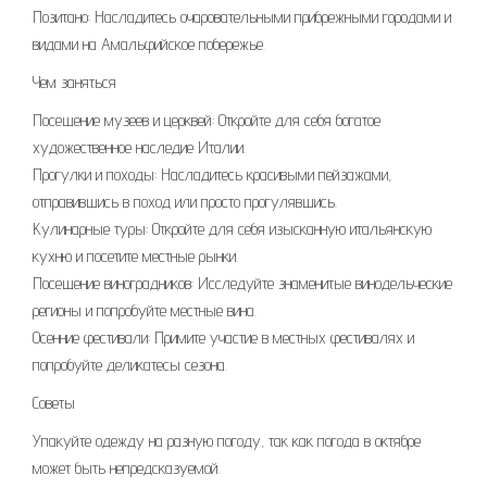
Позитано: Насладитесь очаровательными прибрежными городами и
видами на Амальфийское побережье.
Чем заняться
Посещение музеев и церквей: Откройте для себя богатое
художественное наследие Италии.
Прогулки и походы: Насладитесь красивыми пейзажами,
отправившись в поход или просто прогулявшись.
Кулинарные туры: Откройте для себя изысканную итальянскую
кухню и посетите местные рынки.
Посещение виноградников: Исследуйте знаменитые винодельческие
регионы и попробуйте местные вина.
Осенние фестивали: Примите участие в местных фестивалях и
попробуйте деликатесы сезона.
Советы
Упакуйте одежду на разную погоду, так как погода в октябре
может быть непредсказуемой.