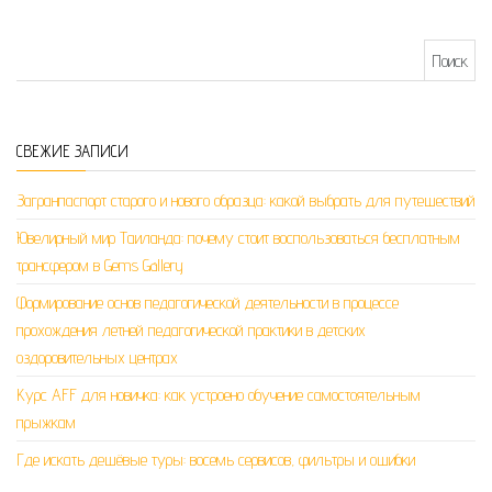
Найти:
СВЕЖИЕ ЗАПИСИ
Загранпаспорт старого и нового образца: какой выбрать для путешествий
Ювелирный мир Таиланда: почему стоит воспользоваться бесплатным
трансфером в Gems Gallery
Формирование основ педагогической деятельности в процессе
прохождения летней педагогической практики в детских
оздоровительных центрах
Курс AFF для новичка: как устроено обучение самостоятельным
прыжкам
Где искать дешёвые туры: восемь сервисов, фильтры и ошибки