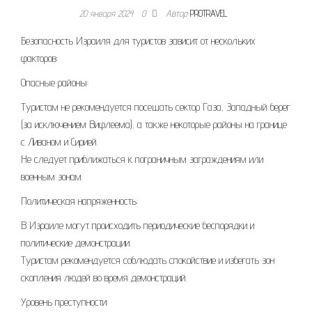
20 января 2024
0
Автор
PROTRAVEL
Безопасность Израиля для туристов зависит от нескольких
факторов:
Опасные районы:
Туристам не рекомендуется посещать сектор Газа, Западный берег
(за исключением Вифлеема), а также некоторые районы на границе
с Ливаном и Сирией.
Не следует приближаться к пограничным заграждениям или
военным зонам.
Политическая напряженность:
В Израиле могут происходить периодические беспорядки и
политические демонстрации.
Туристам рекомендуется соблюдать спокойствие и избегать зон
скопления людей во время демонстраций.
Уровень преступности: