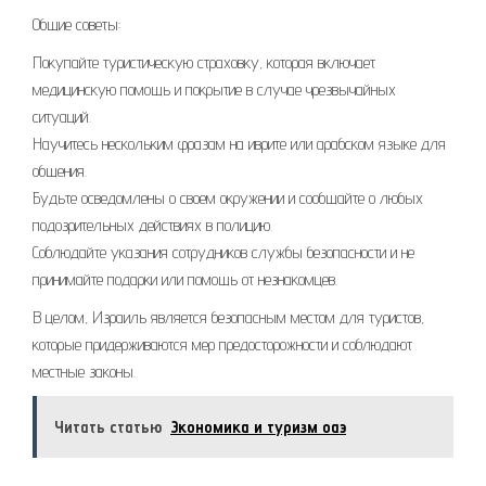
Общие советы:
Покупайте туристическую страховку, которая включает
медицинскую помощь и покрытие в случае чрезвычайных
ситуаций.
Научитесь нескольким фразам на иврите или арабском языке для
общения.
Будьте осведомлены о своем окружении и сообщайте о любых
подозрительных действиях в полицию.
Соблюдайте указания сотрудников службы безопасности и не
принимайте подарки или помощь от незнакомцев.
В целом, Израиль является безопасным местом для туристов,
которые придерживаются мер предосторожности и соблюдают
местные законы.
Читать статью
Экономика и туризм оаэ