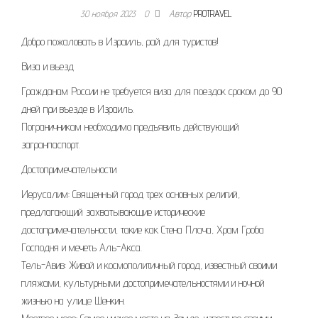
30 ноября 2023
0
Автор
PROTRAVEL
Добро пожаловать в Израиль, рай для туристов!
Виза и въезд
Гражданам России не требуется виза для поездок сроком до 90
дней при въезде в Израиль.
Пограничникам необходимо предъявить действующий
загранпаспорт.
Достопримечательности
Иерусалим: Священный город трех основных религий,
предлагающий захватывающие исторические
достопримечательности, такие как Стена Плача, Храм Гроба
Господня и мечеть Аль-Акса.
Тель-Авив: Живой и космополитичный город, известный своими
пляжами, культурными достопримечательностями и ночной
жизнью на улице Шенкин.