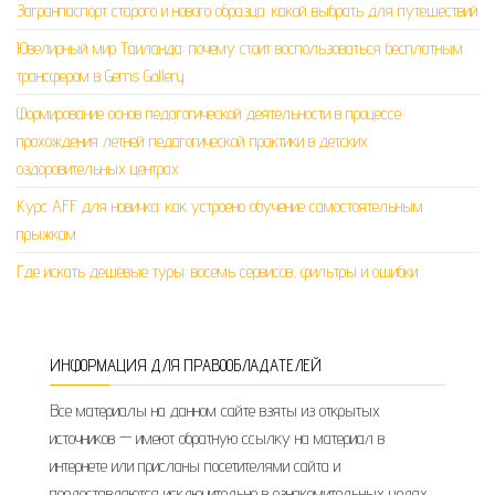
Загранпаспорт старого и нового образца: какой выбрать для путешествий
Ювелирный мир Таиланда: почему стоит воспользоваться бесплатным
трансфером в Gems Gallery
Формирование основ педагогической деятельности в процессе
прохождения летней педагогической практики в детских
оздоровительных центрах
Курс AFF для новичка: как устроено обучение самостоятельным
прыжкам
Где искать дешёвые туры: восемь сервисов, фильтры и ошибки
ИНФОРМАЦИЯ ДЛЯ ПРАВООБЛАДАТЕЛЕЙ
Все материалы на данном сайте взяты из открытых
источников — имеют обратную ссылку на материал в
интернете или присланы посетителями сайта и
предоставляются исключительно в ознакомительных целях.