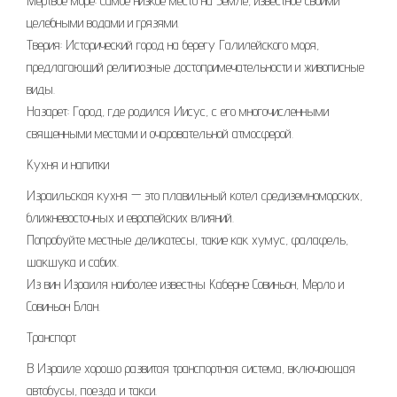
Мертвое море: Самое низкое место на Земле, известное своими
целебными водами и грязями.
Тверия: Исторический город на берегу Галилейского моря,
предлагающий религиозные достопримечательности и живописные
виды.
Назарет: Город, где родился Иисус, с его многочисленными
священными местами и очаровательной атмосферой.
Кухня и напитки
Израильская кухня — это плавильный котел средиземноморских,
ближневосточных и европейских влияний.
Попробуйте местные деликатесы, такие как хумус, фалафель,
шакшука и сабих.
Из вин Израиля наиболее известны Каберне Совиньон, Мерло и
Совиньон Блан.
Транспорт
В Израиле хорошо развитая транспортная система, включающая
автобусы, поезда и такси.