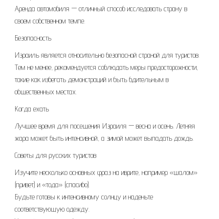
Аренда автомобиля — отличный способ исследовать страну в
своем собственном темпе.
Безопасность
Израиль является относительно безопасной страной для туристов.
Тем не менее, рекомендуется соблюдать меры предосторожности,
такие как избегать демонстраций и быть бдительным в
общественных местах.
Когда ехать
Лучшее время для посещения Израиля — весна и осень. Летняя
жара может быть интенсивной, а зимой может выпадать дождь.
Советы для русских туристов
Изучите несколько основных фраз на иврите, например «шалом»
(привет) и «тода» (спасибо).
Будьте готовы к интенсивному солнцу и наденьте
соответствующую одежду.