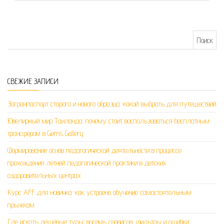
Найти:
СВЕЖИЕ ЗАПИСИ
Загранпаспорт старого и нового образца: какой выбрать для путешествий
Ювелирный мир Таиланда: почему стоит воспользоваться бесплатным
трансфером в Gems Gallery
Формирование основ педагогической деятельности в процессе
прохождения летней педагогической практики в детских
оздоровительных центрах
Курс AFF для новичка: как устроено обучение самостоятельным
прыжкам
Где искать дешёвые туры: восемь сервисов, фильтры и ошибки