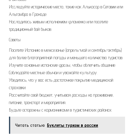
Исследуйте исторические места, такие как Алькасар в Сеговии или
Альгамбра в Гранаде.
Насладитесь живым исполнением фламенко или посетите
традиционный бой быков.
Советы
Посетите Испанию в межсезонье (апрель-май и сентябрь-октябрь)
для более благоприятной погоды и меньшего количества туристов.
Изучите основные испанские фразы, чтобы облегчить общение.
Соблюдайте местные обычаи и уважайте культуру.
Убедитесь, что у вас есть достаточное покрытие медицинской
страховки.
Рассчитайте свой бюджет, учитывая расходы на проживание,
питание, транспорт и мероприятия.
Будьте осторожны с карманниками в туристических районах.
Читать статью
Буклеты туризм в россии