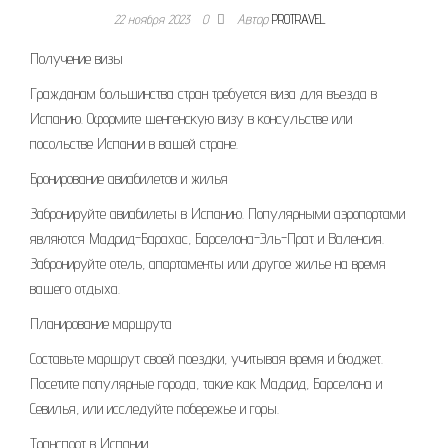
22 ноября 2023
0
Автор
PROTRAVEL
Получение визы
Гражданам большинства стран требуется виза для въезда в
Испанию. Оформите шенгенскую визу в консульстве или
посольстве Испании в вашей стране.
Бронирование авиабилетов и жилья
Забронируйте авиабилеты в Испанию. Популярными аэропортами
являются Мадрид-Барахас, Барселона-Эль-Прат и Валенсия.
Забронируйте отель, апартаменты или другое жилье на время
вашего отдыха.
Планирование маршрута
Составьте маршрут своей поездки, учитывая время и бюджет.
Посетите популярные города, такие как Мадрид, Барселона и
Севилья, или исследуйте побережье и горы.
Транспорт в Испании