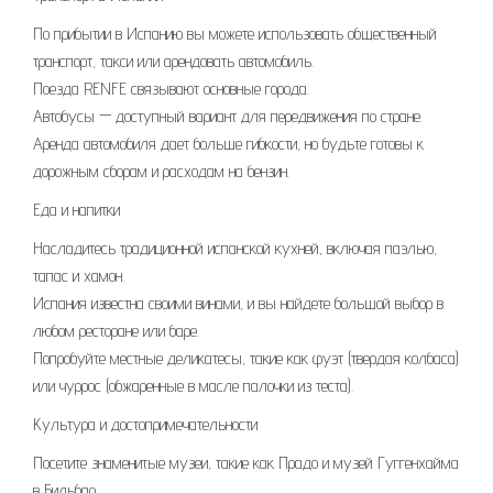
По прибытии в Испанию вы можете использовать общественный
транспорт, такси или арендовать автомобиль.
Поезда RENFE связывают основные города.
Автобусы — доступный вариант для передвижения по стране.
Аренда автомобиля дает больше гибкости, но будьте готовы к
дорожным сборам и расходам на бензин.
Еда и напитки
Насладитесь традиционной испанской кухней, включая паэлью,
тапас и хамон.
Испания известна своими винами, и вы найдете большой выбор в
любом ресторане или баре.
Попробуйте местные деликатесы, такие как фуэт (твердая колбаса)
или чуррос (обжаренные в масле палочки из теста).
Культура и достопримечательности
Посетите знаменитые музеи, такие как Прадо и музей Гуггенхайма
в Бильбао.