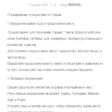
14 ноября 2023
0
Автор
PROTRAVEL
Планирование путешествия по Греции
1. Определите время года и продолжительность
Лучшее время для посещения Греции — весна (апрель-май) или
осень (сентябрь-октябрь), для умеренных температур и меньшего
количества туристов.
Для пляжного отдыха июнь-август предлагают теплую погоду и
чистые воды.
Определите продолжительность своего путешествия в зависимости
от того, сколько мест вы хотите посетить и вашего бюджета.
2. Выберите направления
Греция предлагает множество островов и материковых мест.
Популярные направления включают Афины, Санторини, Миконос,
Крит и Родос.
Изучите гиды и онлайн-ресурсы, чтобы определить, какие места