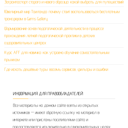
Загранпаспорт старого и нового образца: какой выбрать для путешествий
Ювелирный мир Таиланда: почему стоит воспользоваться бесплатным
трансфером в Gems Gallery
Формирование основ педагогической деятельности в процессе
прохождения летней педагогической практики в детских
оздоровительных центрах
Курс AFF для новичка: как устроено обучение самостоятельным
прыжкам
Где искать дешёвые туры: восемь сервисов, фильтры и ошибки
ИНФОРМАЦИЯ ДЛЯ ПРАВООБЛАДАТЕЛЕЙ
Все материалы на данном сайте взяты из открытых
источников — имеют обратную ссылку на материал в
интернете или присланы посетителями сайта и
предоставляются исключительно в ознакомительных целях.