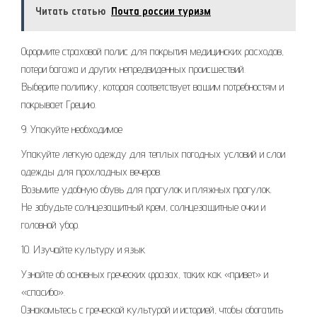
Читать статью
Почта россии туризм
Оформите страховой полис для покрытия медицинских расходов,
потери багажа и других непредвиденных происшествий.
Выберите политику, которая соответствует вашим потребностям и
покрывает Грецию.
9. Упакуйте необходимое
Упакуйте легкую одежду для теплых погодных условий и слои
одежды для прохладных вечеров.
Возьмите удобную обувь для прогулок и пляжных прогулок.
Не забудьте солнцезащитный крем, солнцезащитные очки и
головной убор.
10. Изучайте культуру и язык
Узнайте об основных греческих фразах, таких как «привет» и
«спасибо».
Ознакомьтесь с греческой культурой и историей, чтобы обогатить