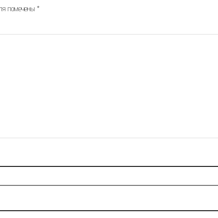
оля помечены
*