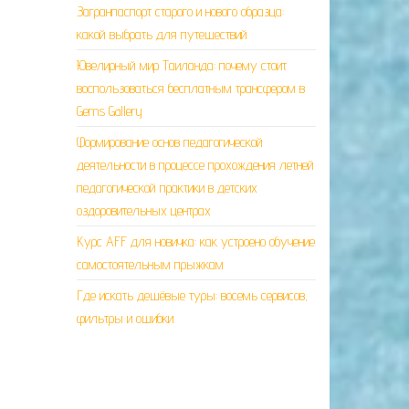
Загранпаспорт старого и нового образца:
какой выбрать для путешествий
Ювелирный мир Таиланда: почему стоит
воспользоваться бесплатным трансфером в
Gems Gallery
Формирование основ педагогической
деятельности в процессе прохождения летней
педагогической практики в детских
оздоровительных центрах
Курс AFF для новичка: как устроено обучение
самостоятельным прыжкам
Где искать дешёвые туры: восемь сервисов,
фильтры и ошибки