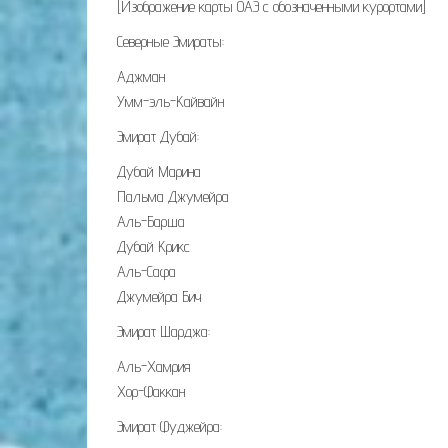
[Изображение карты ОАЭ с обозначенными курортами]
Северные Эмираты:
Аджман
Умм-эль-Кайвайн
Эмират Дубай:
Дубай Марина
Пальма Джумейра
Аль-Барша
Дубай Крикс
Аль-Сафа
Джумейра Бич
Эмират Шарджа:
Аль-Хамрия
Хор-Факкан
Эмират Фуджейра: