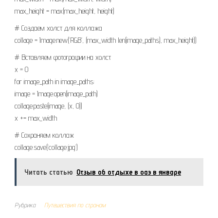
max_height = max(max_height, height)
# Создаем холст для коллажа
collage = Image.new(‘RGB’, (max_width len(image_paths), max_height))
# Вставляем фотографии на холст
x = 0
for image_path in image_paths:
image = Image.open(image_path)
collage.paste(image, (x, 0))
x += max_width
# Сохраняем коллаж
collage.save(‘collage.jpg’)
Читать статью
Отзыв об отдыхе в оаэ в январе
Рубрика
Путешествия по странам