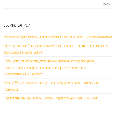
Найти:
СВЕЖИЕ ЗАПИСИ
Загранпаспорт старого и нового образца: какой выбрать для путешествий
Ювелирный мир Таиланда: почему стоит воспользоваться бесплатным
трансфером в Gems Gallery
Формирование основ педагогической деятельности в процессе
прохождения летней педагогической практики в детских
оздоровительных центрах
Курс AFF для новичка: как устроено обучение самостоятельным
прыжкам
Где искать дешёвые туры: восемь сервисов, фильтры и ошибки