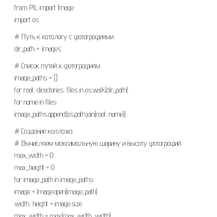
from PIL import Image
import os
# Путь к каталогу с фотографиями
dir_path = ‘images’
# Список путей к фотографиям
image_paths = []
for root, directories, files in os.walk(dir_path):
for name in files:
image_paths.append(os.path.join(root, name))
# Создание коллажа
# Вычисляем максимальную ширину и высоту фотографий
max_width = 0
max_height = 0
for image_path in image_paths:
image = Image.open(image_path)
width, height = image.size
max_width = max(max_width, width)