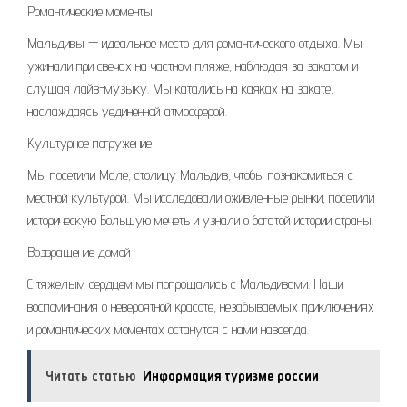
Романтические моменты
Мальдивы — идеальное место для романтического отдыха. Мы
ужинали при свечах на частном пляже, наблюдая за закатом и
слушая лайв-музыку. Мы катались на каяках на закате,
наслаждаясь уединенной атмосферой.
Культурное погружение
Мы посетили Мале, столицу Мальдив, чтобы познакомиться с
местной культурой. Мы исследовали оживленные рынки, посетили
историческую Большую мечеть и узнали о богатой истории страны.
Возвращение домой
С тяжелым сердцем мы попрощались с Мальдивами. Наши
воспоминания о невероятной красоте, незабываемых приключениях
и романтических моментах останутся с нами навсегда.
Читать статью
Информация туризме россии