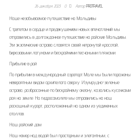
26 декабря 2023
0
Автор
PROTRAVEL
Наше незабываемое путешествие на Мальдивы
С трепетом в сердце и предвкушением новых впечатлений мы
отправились в долгожданное путешествие на райские Мальдивы.
Эти экзотические острова славятся своей нетронутой красотой,
бирюзовыми лагунами и бескрайними песчаными пляжами.
Прибытие в рай
По прибытии в международный аэропорт Мале мы были поражены
невероятным видом архипелага сверху. Изумрудно-зеленые
острова, разбросанные по бескрайнему океану, казались кусочками
рая на земле. На гидросамолете мы отправились на наш
роскошный курорт, расположенный на одном из уединенных
атоллов.
Наш райский дом
Наш номер над водой был просторным и элегантным, с