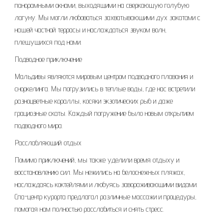
панорамными окнами, выходящими на сверкающую голубую
лагуну. Мы могли любоваться захватывающими дух закатами с
нашей частной террасы и наслаждаться звуком волн,
плещущихся под нами.
Подводное приключение
Мальдивы являются мировым центром подводного плавания и
сноркелинга. Мы погрузились в теплые воды, где нас встретили
разноцветные кораллы, косяки экзотических рыб и даже
грациозные скаты. Каждый погружение было новым открытием
подводного мира.
Расслабляющий отдых
Помимо приключений, мы также уделили время отдыху и
восстановлению сил. Мы нежились на белоснежных пляжах,
наслаждаясь коктейлями и любуясь завораживающими видами.
Спа-центр курорта предлагал различные массажи и процедуры,
помогая нам полностью расслабиться и снять стресс.