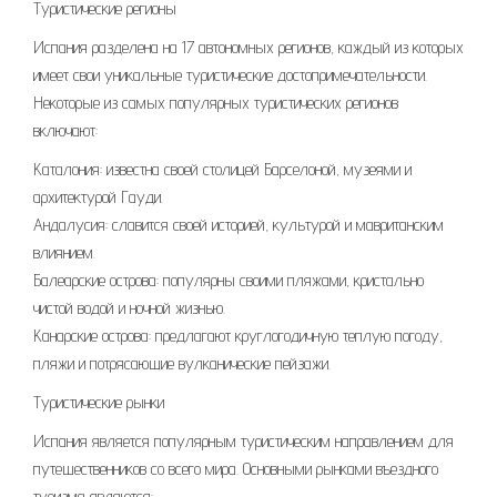
Туристические регионы
Испания разделена на 17 автономных регионов, каждый из которых
имеет свои уникальные туристические достопримечательности.
Некоторые из самых популярных туристических регионов
включают:
Каталония: известна своей столицей Барселоной, музеями и
архитектурой Гауди.
Андалусия: славится своей историей, культурой и мавританским
влиянием.
Балеарские острова: популярны своими пляжами, кристально
чистой водой и ночной жизнью.
Канарские острова: предлагают круглогодичную теплую погоду,
пляжи и потрясающие вулканические пейзажи.
Туристические рынки
Испания является популярным туристическим направлением для
путешественников со всего мира. Основными рынками въездного
туризма являются: