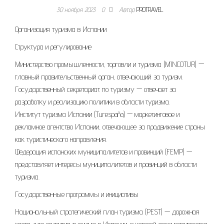
30 ноября 2023
0
Автор
PROTRAVEL
Организация туризма в Испании
Структура и регулирование
Министерство промышленности, торговли и туризма (MINCOTUR) —
главный правительственный орган, отвечающий за туризм.
Государственный секретариат по туризму — отвечает за
разработку и реализацию политики в области туризма.
Институт туризма Испании (Turespaña) — маркетинговое и
рекламное агентство Испании, отвечающее за продвижение страны
как туристического направления.
Федерация испанских муниципалитетов и провинций (FEMP) —
представляет интересы муниципалитетов и провинций в области
туризма.
Государственные программы и инициативы
Национальный стратегический план туризма (PEST) — дорожная