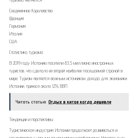
Соединенное Королевство
Франция
Германия
Италия
США
Статистика туризма
В 2019 году Испанию посетили 83,5 миллиона иностранных
туристов, что сделало ее второй наиболее посещаемой страной в
мире. Туризм является важным источником дохода для экономики
Испании, принося около 12% ВВП.
Читать статью
Отдых в китае когда дешевле
Тенденции и перспективы
Туристическая индустрия Испании продолжает развиваться и
сталкивается с новыми тенденциями и проблемами. Некоторые из