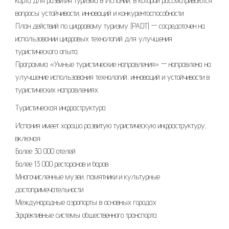
карта для развития туризма в Испании, в которой рассматриваются
вопросы устойчивости, инноваций и конкурентоспособности.
План действий по цифровому туризму (PADT) — сосредоточен на
использовании цифровых технологий для улучшения
туристического опыта.
Программа «Умные туристические направления» — направлена на
улучшение использования технологий, инноваций и устойчивости в
туристических направлениях.
Туристическая инфраструктура
Испания имеет хорошо развитую туристическую инфраструктуру,
включая:
Более 30 000 отелей
Более 13 000 ресторанов и баров
Многочисленные музеи, памятники и культурные
достопримечательности
Международные аэропорты в основных городах
Эффективные системы общественного транспорта