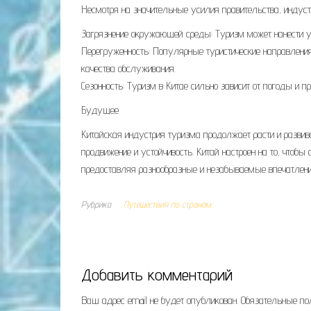
Несмотря на значительные усилия правительства, индуст
Загрязнение окружающей среды: Туризм может нанести у
Перегруженность: Популярные туристические направления
качества обслуживания.
Сезонность: Туризм в Китае сильно зависит от погоды и п
Будущее
Китайская индустрия туризма продолжает расти и развив
продвижение и устойчивость. Китай настроен на то, чтобы
предоставляя разнообразные и незабываемые впечатлени
Рубрика
Путешествия по странам
Добавить комментарий
Ваш адрес email не будет опубликован.
Обязательные п