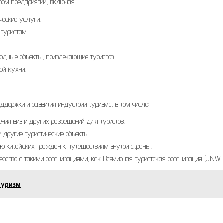
ром предприятий, включая:
ческие услуги.
туристам.
родные объекты, привлекающие туристов.
ой кухни.
ддержки и развития индустрии туризма, в том числе:
ния виз и других разрешений для туристов.
и другие туристические объекты.
ю китайских граждан к путешествиям внутри страны.
рство с такими организациями, как Всемирная туристская организация (UNWT
туризм