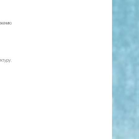
ижению
уктуру,