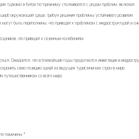
рия туризма в Китае по-прежнему сталкивается с рядом проблем, включая:
щерб окружающей среде, требуя решения проблемы устойчивого развития.
 могут быть переполнены, что приводит к проблемам с инфраструктурой и сн
раздников, что приводит к сезонным колебаниям.
аться. Ожидается, что в ближайшие годы продолжатся инвестиции в инфрастр
 сохранить свою позицию одной из ведущих туристических стран в мире,
я путешественникам со всего мира.
оля помечены
*