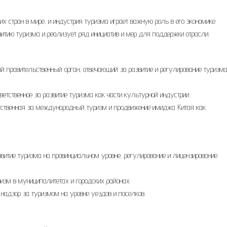
 стран в мире, и индустрия туризма играет важную роль в его экономике.
итию туризма и реализует ряд инициатив и мер для поддержки отрасли.
 правительственный орган, отвечающий за развитие и регулирование туризма
ветственное за развитие туризма как части культурной индустрии.
ветственная за международный туризм и продвижение имиджа Китая как
витие туризма на провинциальном уровне, регулирование и лицензирование
изм в муниципалитетах и городских районах.
надзор за туризмом на уровне уездов и поселков.