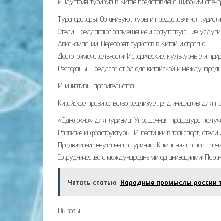
Индустрия туризма в Китае представлена широким спект
Туроператоры: Организуют туры и предоставляют туристи
Отели: Предлагают размещение и сопутствующие услуги 
Авиакомпании: Перевозят туристов в Китай и обратно.
Достопримечательности: Исторические, культурные и при
Рестораны: Предлагают блюда китайской и международн
Инициативы правительства
Китайское правительство реализует ряд инициатив для по
«Одно окно» для туризма: Упрощенная процедура получе
Развитие инфраструктуры: Инвестиции в транспорт, отели 
Продвижение внутреннего туризма: Кампании по поощрени
Сотрудничество с международными организациями: Партне
Читать статью
Народные промыслы россии 
Вызовы