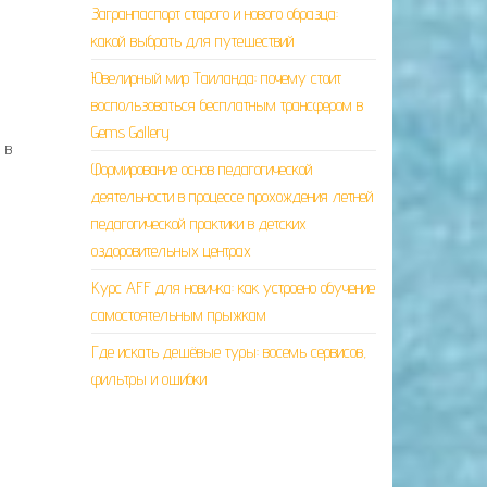
Загранпаспорт старого и нового образца:
какой выбрать для путешествий
Ювелирный мир Таиланда: почему стоит
воспользоваться бесплатным трансфером в
Gems Gallery
 в
Формирование основ педагогической
деятельности в процессе прохождения летней
педагогической практики в детских
оздоровительных центрах
Курс AFF для новичка: как устроено обучение
самостоятельным прыжкам
Где искать дешёвые туры: восемь сервисов,
фильтры и ошибки