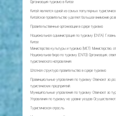
Организация туризма в Китае
Китай является одной из самых популярных туристических
Китайское правительство уделяет большое внимание разв
Правительственные организации в сфере туризма
Национальная администрация по туризму (CNTA): Главный
Китае.
Министерство культуры и туризма (MCT): Министерство, от
Национальное бюро по туризму (CNTO): Организация, от
туристического направления.
Штатная структура правительства в сфере туризма
Провинциальные управления по туризму: Отвечают за раз
туристических предприятий.
Муниципальные управления по туризму: Отвечают за тур
Управления по туризму на уровне уездов: Осуществляют 
Туристическая отрасль