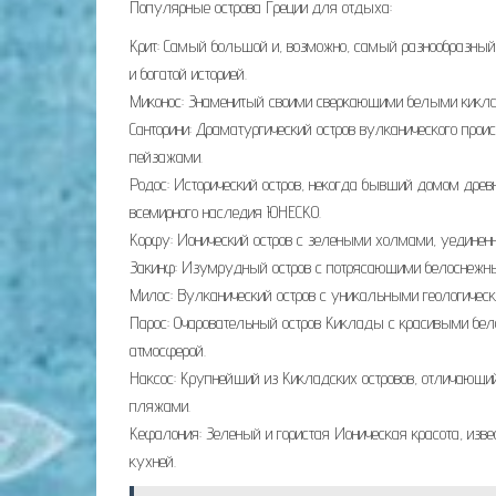
Популярные острова Греции для отдыха:
Крит: Самый большой и, возможно, самый разнообразный
и богатой историей.
Миконос: Знаменитый своими сверкающими белыми киклад
Санторини: Драматургический остров вулканического пр
пейзажами.
Родос: Исторический остров, некогда бывший домом дре
всемирного наследия ЮНЕСКО.
Корфу: Ионический остров с зелеными холмами, уедине
Закинф: Изумрудный остров с потрясающими белоснежны
Милос: Вулканический остров с уникальными геологическ
Парос: Очаровательный остров Киклады с красивыми бел
атмосферой.
Наксос: Крупнейший из Кикладских островов, отличаю
пляжами.
Кефалония: Зеленый и гористая Ионическая красота, из
кухней.