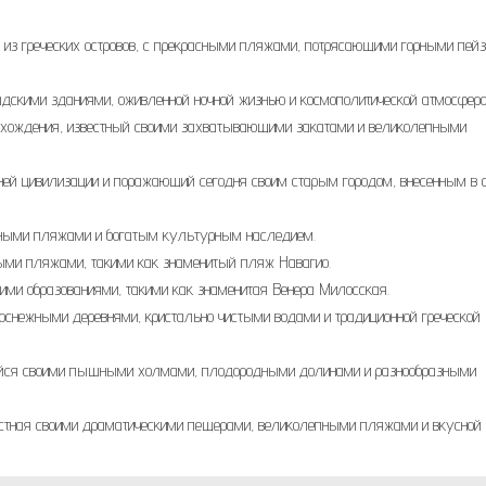
 из греческих островов, с прекрасными пляжами, потрясающими горными пей
скими зданиями, оживленной ночной жизнью и космополитической атмосферо
оисхождения, известный своими захватывающими закатами и великолепными
вней цивилизации и поражающий сегодня своим старым городом, внесенным в 
нными пляжами и богатым культурным наследием.
ми пляжами, такими как знаменитый пляж Навагио.
ими образованиями, такими как знаменитая Венера Милосская.
оснежными деревнями, кристально чистыми водами и традиционной греческой
щийся своими пышными холмами, плодородными долинами и разнообразными
вестная своими драматическими пещерами, великолепными пляжами и вкусной