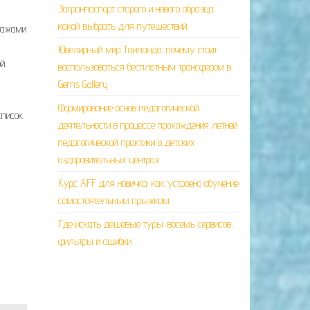
Загранпаспорт старого и нового образца:
какой выбрать для путешествий
зажами
Ювелирный мир Таиланда: почему стоит
й.
воспользоваться бесплатным трансфером в
Gems Gallery
Формирование основ педагогической
список
деятельности в процессе прохождения летней
педагогической практики в детских
оздоровительных центрах
Курс AFF для новичка: как устроено обучение
самостоятельным прыжкам
Где искать дешёвые туры: восемь сервисов,
фильтры и ошибки