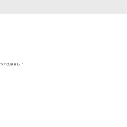
оля помечены
*