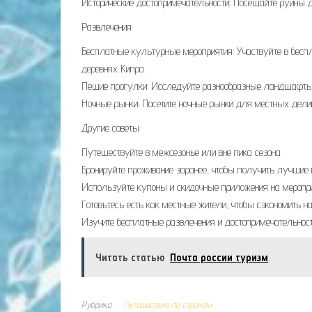
Исторические достопримечательности: Посещайте руины д
Развлечения:
Бесплатные культурные мероприятия: Участвуйте в беспл
деревнях Кипра.
Пешие прогулки: Исследуйте разнообразные ландшафты
Ночные рынки: Посетите ночные рынки для местных дели
Другие советы:
Путешествуйте в межсезонье или вне пика сезона.
Бронируйте проживание заранее, чтобы получить лучшие
Используйте купоны и скидочные приложения на меропри
Готовьтесь есть как местные жители, чтобы сэкономить на
Изучите бесплатные развлечения и достопримечательности
Читать статью
Почта россии туризм
Рубрика
Путешествия по странам