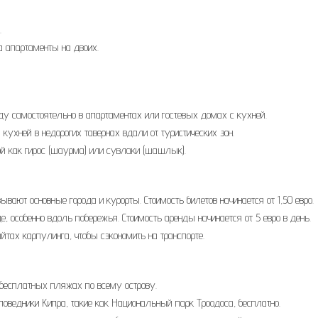
.
а апартаменты на двоих.
еду самостоятельно в апартаментах или гостевых домах с кухней.
ухней в недорогих тавернах вдали от туристических зон.
ой как гирос (шаурма) или сувлаки (шашлык).
вают основные города и курорты. Стоимость билетов начинается от 1,50 евро.
, особенно вдоль побережья. Стоимость аренды начинается от 5 евро в день.
йтах карпулинга, чтобы сэкономить на транспорте.
бесплатных пляжах по всему острову.
поведники Кипра, такие как Национальный парк Троодоса, бесплатно.