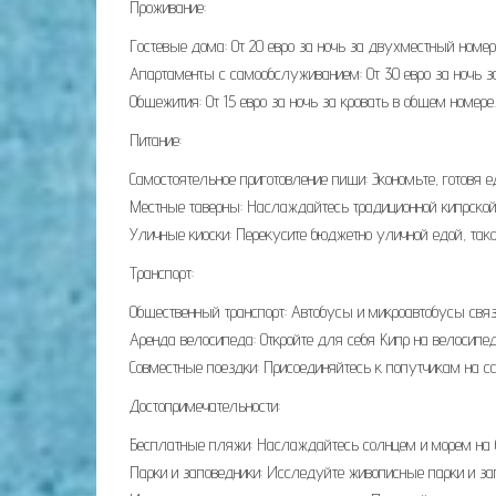
Проживание:
Гостевые дома: От 20 евро за ночь за двухместный номер
Апартаменты с самообслуживанием: От 30 евро за ночь з
Общежития: От 15 евро за ночь за кровать в общем номере.
Питание:
Самостоятельное приготовление пищи: Экономьте, готовя 
Местные таверны: Наслаждайтесь традиционной кипрской к
Уличные киоски: Перекусите бюджетно уличной едой, так
Транспорт:
Общественный транспорт: Автобусы и микроавтобусы связы
Аренда велосипеда: Откройте для себя Кипр на велосипеде
Совместные поездки: Присоединяйтесь к попутчикам на са
Достопримечательности:
Бесплатные пляжи: Наслаждайтесь солнцем и морем на 
Парки и заповедники: Исследуйте живописные парки и за