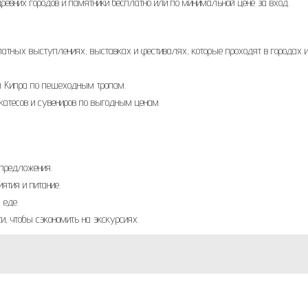
ревних городов и памятники бесплатно или по минимальной цене за вход.
атных выступлениях, выставках и фестивалях, которые проходят в городах 
 Кипра по пешеходным тропам.
катесов и сувениров по выгодным ценам.
 предложения.
ятия и питание.
 еде.
, чтобы сэкономить на экскурсиях.