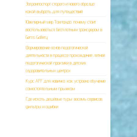
Загранпаспорт старого и нового образца:
какой выбрать для путешествий
Ювелирный мир Таиланда: почему стоит
воспользоваться бесплатным трансфером в
Gems Gallery
Формирование основ педагогической
деятельности в процессе прохождения летней
педагогической практики в детских
оздоровительных центрах
Курс AFF для новичка: как устроено обучение
самостоятельным прыжкам
Где искать дешёвые туры: восемь сервисов,
фильтры и ошибки