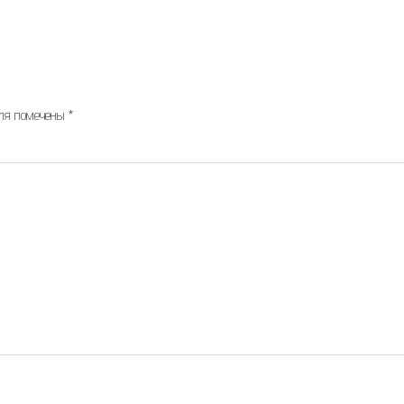
оля помечены
*