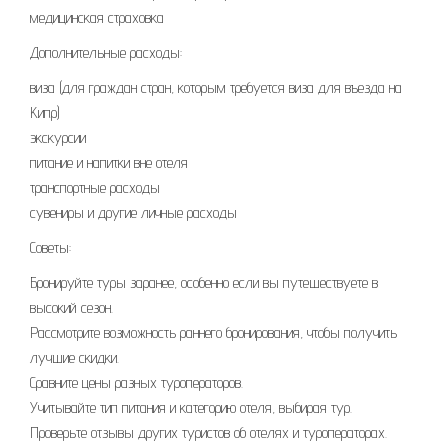
медицинская страховка
Дополнительные расходы:
виза (для граждан стран, которым требуется виза для въезда на
Кипр)
экскурсии
питание и напитки вне отеля
транспортные расходы
сувениры и другие личные расходы
Советы:
Бронируйте туры заранее, особенно если вы путешествуете в
высокий сезон.
Рассмотрите возможность раннего бронирования, чтобы получить
лучшие скидки.
Сравните цены разных туроператоров.
Учитывайте тип питания и категорию отеля, выбирая тур.
Проверьте отзывы других туристов об отелях и туроператорах.