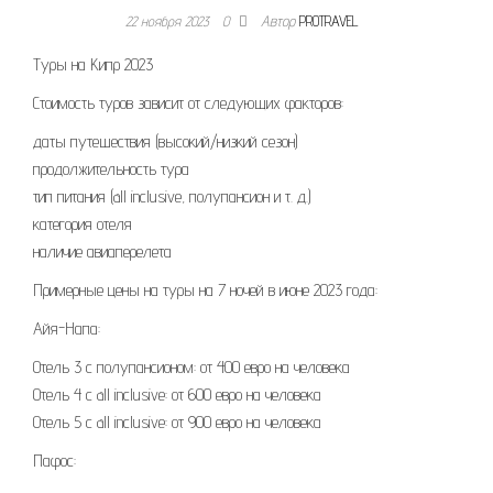
22 ноября 2023
0
Автор
PROTRAVEL
Туры на Кипр 2023
Стоимость туров зависит от следующих факторов:
даты путешествия (высокий/низкий сезон)
продолжительность тура
тип питания (all inclusive, полупансион и т. д.)
категория отеля
наличие авиаперелета
Примерные цены на туры на 7 ночей в июне 2023 года:
Айя-Напа:
Отель 3 с полупансионом: от 400 евро на человека
Отель 4 с all inclusive: от 600 евро на человека
Отель 5 с all inclusive: от 900 евро на человека
Пафос: