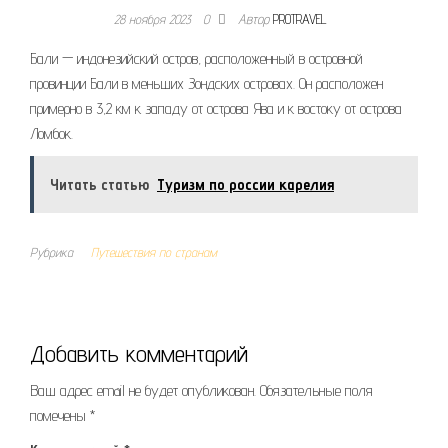
28 ноября 2023
0
Автор
PROTRAVEL
Бали — индонезийский остров, расположенный в островной
провинции Бали в меньших Зондских островах. Он расположен
примерно в 3,2 км к западу от острова Ява и к востоку от острова
Ломбок.
Читать статью
Туризм по россии карелия
Рубрика
Путешествия по странам
Добавить комментарий
Ваш адрес email не будет опубликован.
Обязательные поля
помечены
*