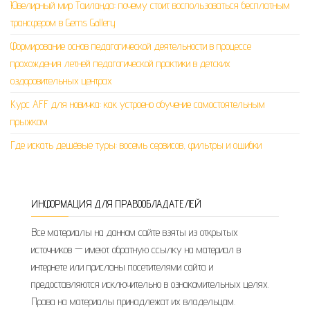
Ювелирный мир Таиланда: почему стоит воспользоваться бесплатным
трансфером в Gems Gallery
Формирование основ педагогической деятельности в процессе
прохождения летней педагогической практики в детских
оздоровительных центрах
Курс AFF для новичка: как устроено обучение самостоятельным
прыжкам
Где искать дешёвые туры: восемь сервисов, фильтры и ошибки
ИНФОРМАЦИЯ ДЛЯ ПРАВООБЛАДАТЕЛЕЙ
Все материалы на данном сайте взяты из открытых
источников — имеют обратную ссылку на материал в
интернете или присланы посетителями сайта и
предоставляются исключительно в ознакомительных целях.
Права на материалы принадлежат их владельцам.