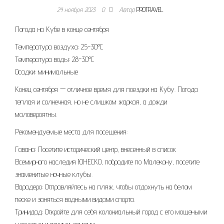
24 ноября 2023
0
Автор
PROTRAVEL
Погода на Кубе в конце сентября
Температура воздуха: 25-30°C
Температура воды: 28-30°C
Осадки: минимальные
Конец сентября — отличное время для поездки на Кубу. Погода
теплая и солнечная, но не слишком жаркая, а дожди
маловероятны.
Рекомендуемые места для посещения:
Гавана: Посетите исторический центр, внесенный в список
Всемирного наследия ЮНЕСКО, побродите по Малекону, посетите
знаменитые ночные клубы.
Варадеро: Отправляйтесь на пляж, чтобы отдохнуть на белом
песке и заняться водными видами спорта.
Тринидад: Откройте для себя колониальный город с его мощеными