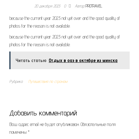
20 декабря 2023
0
Автор
PROTRAVEL
because the current year 2023 not yet over and the good quality of
photos for the reason is not available.
because the current year 2023 not yet over and the good quality of
photos for the reason is not available.
Читать статью
Отдых в оаэ в октябре из минска
Рубрика
Путешествия по странам
Добавить комментарий
Ваш адрес email не будет опубликован.
Обязательные поля
помечены
*