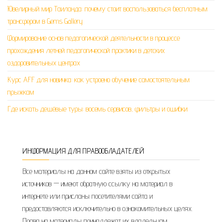
Ювелирный мир Таиланда: почему стоит воспользоваться бесплатным
трансфером в Gems Gallery
Формирование основ педагогической деятельности в процессе
прохождения летней педагогической практики в детских
оздоровительных центрах
Курс AFF для новичка: как устроено обучение самостоятельным
прыжкам
Где искать дешёвые туры: восемь сервисов, фильтры и ошибки
ИНФОРМАЦИЯ ДЛЯ ПРАВООБЛАДАТЕЛЕЙ
Все материалы на данном сайте взяты из открытых
источников — имеют обратную ссылку на материал в
интернете или присланы посетителями сайта и
предоставляются исключительно в ознакомительных целях.
Права на материалы принадлежат их владельцам.