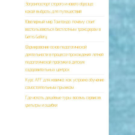
Загранпаспорт старого и нового образца:
какой выбрать для путешествий
Ювелирный мир Таиланда: почему стоит
воспользоваться бесплатным трансфером в
Gems Gallery
Формирование основ педагогической
деятельности в процессе прохождения летней
педагогической практики в детских
оздоровительных центрах
Курс AFF для новичка: как устроено обучение
самостоятельным прыжкам
Где искать дешёвые туры: восемь сервисов,
фильтры и ошибки