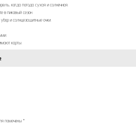
ель, когда погода сухая и солнечная.
е в пиковый сезон.
 убор и солнцезащитные очки.
ыми.
нимают карты.
е
оля помечены
*