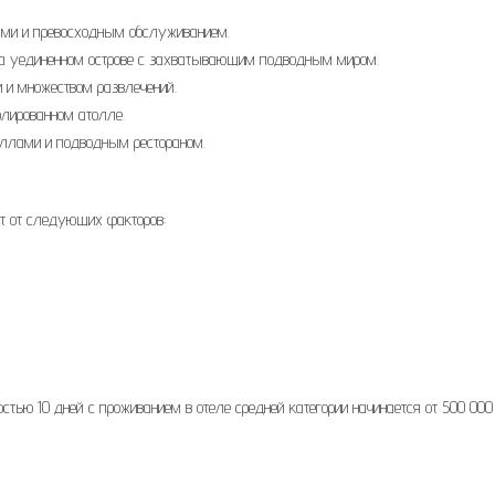
лами и превосходным обслуживанием.
рт на уединенном острове с захватывающим подводным миром.
и и множеством развлечений.
олированном атолле.
виллами и подводным рестораном.
ит от следующих факторов:
тью 10 дней с проживанием в отеле средней категории начинается от 500 000