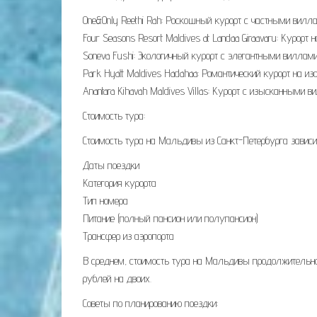
One&Only Reethi Rah: Роскошный курорт с частными вил
Four Seasons Resort Maldives at Landaa Giraavaru: Куро
Soneva Fushi: Экологичный курорт с элегантными виллам
Park Hyatt Maldives Hadahaa: Романтический курорт на из
Anantara Kihavah Maldives Villas: Курорт с изысканными 
Стоимость тура:
Стоимость тура на Мальдивы из Санкт-Петербурга завис
Даты поездки
Категория курорта
Тип номера
Питание (полный пансион или полупансион)
Трансфер из аэропорта
В среднем, стоимость тура на Мальдивы продолжительнос
рублей на двоих.
Советы по планированию поездки: