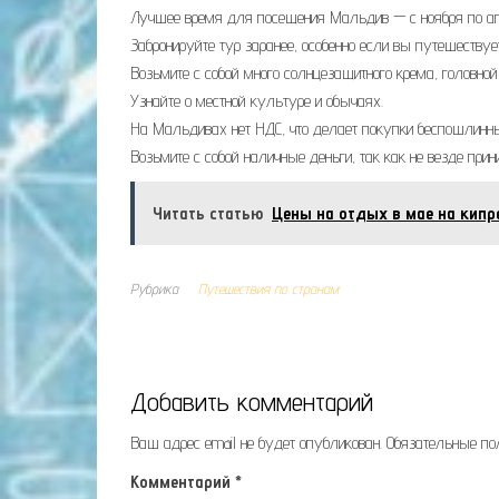
Лучшее время для посещения Мальдив — с ноября по апр
Забронируйте тур заранее, особенно если вы путешествует
Возьмите с собой много солнцезащитного крема, головной
Узнайте о местной культуре и обычаях.
На Мальдивах нет НДС, что делает покупки беспошлинн
Возьмите с собой наличные деньги, так как не везде при
Читать статью
Цены на отдых в мае на кипр
Рубрика
Путешествия по странам
Добавить комментарий
Ваш адрес email не будет опубликован.
Обязательные п
Комментарий
*