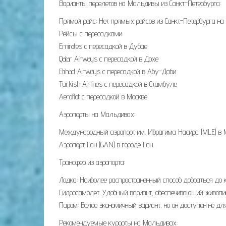
Варианты перелетов на Мальдивы из Санкт-Петербурга:
Прямой рейс: Нет прямых рейсов из Санкт-Петербурга н
Рейсы с пересадками:
Emirates с пересадкой в Дубае
Qatar Airways с пересадкой в Дохе
Etihad Airways с пересадкой в Абу-Даби
Turkish Airlines с пересадкой в Стамбуле
Aeroflot с пересадкой в Москве
Аэропорты на Мальдивах:
Международный аэропорт им. Ибрагима Насира (MLE) в 
Аэропорт Ган (GAN) в городе Ган.
Трансфер из аэропорта:
Лодка: Наиболее распространенный способ добраться до 
Гидросамолет: Удобный вариант, обеспечивающий живопис
Паром: Более экономичный вариант, но он доступен не для
Рекомендуемые курорты на Мальдивах: