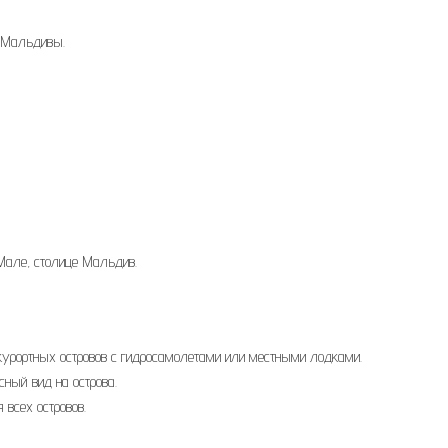
а Мальдивы.
Мале, столице Мальдив.
курортных островов с гидросамолетами или местными лодками.
ный вид на острова.
 всех островов.