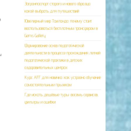
Загранпаспорт старого и нового образца:
какой выбрать для путешествий
и
Ювелирный мир Таиланда: почему стоит
воспользоваться бесплатным трансфером в
Gems Gallery
Формирование основ педагогической
деятельности в процессе прохождения летней
ы:
педагогической практики в детских
оздоровительных центрах
Курс AFF для новичка: как устроено обучение
самостоятельным прыжкам
Где искать дешёвые туры: восемь сервисов,
фильтры и ошибки