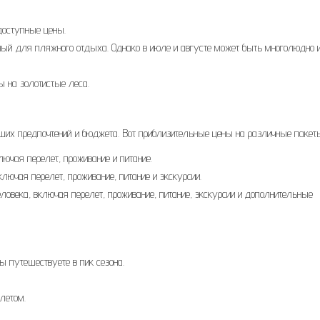
 доступные цены.
ьный для пляжного отдыха. Однако в июле и августе может быть многолюдно 
ы на золотистые леса.
ших предпочтений и бюджета. Вот приблизительные цены на различные пакет
ключая перелет, проживание и питание.
ключая перелет, проживание, питание и экскурсии.
еловека, включая перелет, проживание, питание, экскурсии и дополнительные
ы путешествуете в пик сезона.
летом.