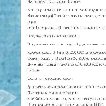
Лучшее время для отдыха в Болгарии:
Весна (апрель-май): Приятная погода, меньше туристов,
Лето (июнь-август): Теплый и солнечный климат, идеал
жарко.
Осень (сентябрь-октябрь): Теплая погода, прекрасные вид
Продолжительность отдыха и бюджет:
Продолжительность вашего отдыха будет зависеть от ва
Короткая поездка (3-4 дня): От €200-€300 на человека, в
Средняя поездка (7-10 дней): От €350-€500 на человека, в
Длительная поездка (14 дней и более): От €500-€800 на ч
расходы.
Советы по планированию поездки:
Бронируйте билеты и проживание заранее, особенно если в
Получите визу, если она необходима.
Упакуйте солнцезащитный крем, очки и шляпу, особенно 
В Болгарии принято оставлять чаевые в размере 10-15%.