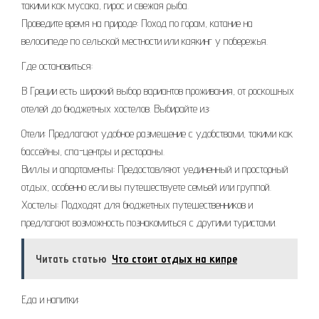
такими как мусака, гирос и свежая рыба.
Проведите время на природе: Поход по горам, катание на
велосипеде по сельской местности или каякинг у побережья.
Где остановиться:
В Греции есть широкий выбор вариантов проживания, от роскошных
отелей до бюджетных хостелов. Выбирайте из:
Отели: Предлагают удобное размещение с удобствами, такими как
бассейны, спа-центры и рестораны.
Виллы и апартаменты: Предоставляют уединенный и просторный
отдых, особенно если вы путешествуете семьей или группой.
Хостелы: Подходят для бюджетных путешественников и
предлагают возможность познакомиться с другими туристами.
Читать статью
Что стоит отдых на кипре
Еда и напитки: