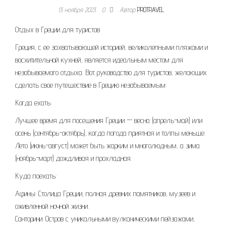
13 ноября 2023
0
Автор
PROTRAVEL
Отдых в Греции для туристов
Греция, с ее захватывающей историей, великолепными пляжами и
восхитительной кухней, является идеальным местом для
незабываемого отдыха. Вот руководство для туристов, желающих
сделать свое путешествие в Грецию незабываемым:
Когда ехать:
Лучшее время для посещения Греции — весна (апрель-май) или
осень (сентябрь-октябрь), когда погода приятная и толпы меньше.
Лето (июнь-август) может быть жарким и многолюдным, а зима
(ноябрь-март) дождливая и прохладная.
Куда поехать:
Афины: Столица Греции, полная древних памятников, музеев и
оживленной ночной жизни.
Санторини: Остров с уникальными вулканическими пейзажами,