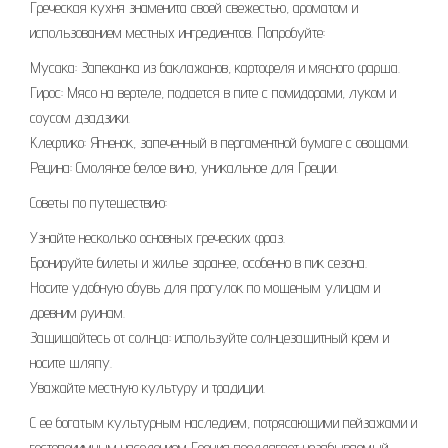
Греческая кухня знаменита своей свежестью, ароматом и
использованием местных ингредиентов. Попробуйте:
Мусака: Запеканка из баклажанов, картофеля и мясного фарша.
Гирос: Мясо на вертеле, подается в пите с помидорами, луком и
соусом дзадзики.
Клефтико: Ягненок, запеченный в пергаментной бумаге с овощами.
Рецина: Смоляное белое вино, уникальное для Греции.
Советы по путешествию:
Узнайте несколько основных греческих фраз.
Бронируйте билеты и жилье заранее, особенно в пик сезона.
Носите удобную обувь для прогулок по мощеным улицам и
древним руинам.
Защищайтесь от солнца: используйте солнцезащитный крем и
носите шляпу.
Уважайте местную культуру и традиции.
С ее богатым культурным наследием, потрясающими пейзажами и
гостеприимным населением Греция предлагает незабываемый