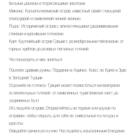
белыми домами и потрясающими закатами.
Миконос: Космополитический остров, известный своей гламурной
атмосферой и оживленной ночной жизнью.
Родос: Исторический остров с впечатляющими средневековыми
стенами и красивыми пляжами.
Крит: Крупнейший остров Греции с разнообразными пейзажами, от
горных хребтов до розовых песчаных пляжей.
Что посмотреть и чем заняться:
Посетите древние руины: Парфенон в Афинах, Кносс на Крите и Эфес
в Западной Турции.
Отдохните на пляжах: Греция может похвастаться километрами
ослепительных пляжей, от оживленных туристических мест до
уединенных бухт.
Исследуйте острова: Отправляйтесь на пароме или круизе по
островам, чтобы открыть для себя их уникальные культуры и
красоты.
Отведайте греческую кухню: Насладитесь изысканными блюдами,