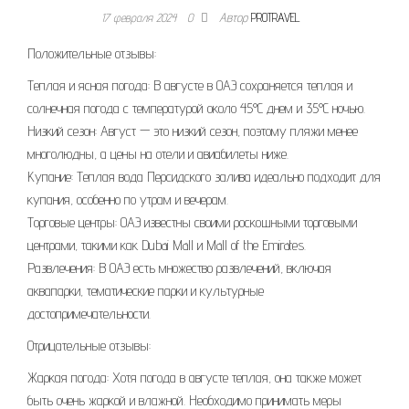
17 февраля 2024
0
Автор
PROTRAVEL
Положительные отзывы:
Теплая и ясная погода: В августе в ОАЭ сохраняется теплая и
солнечная погода с температурой около 45°C днем и 35°C ночью.
Низкий сезон: Август — это низкий сезон, поэтому пляжи менее
многолюдны, а цены на отели и авиабилеты ниже.
Купание: Теплая вода Персидского залива идеально подходит для
купания, особенно по утрам и вечерам.
Торговые центры: ОАЭ известны своими роскошными торговыми
центрами, такими как Dubai Mall и Mall of the Emirates.
Развлечения: В ОАЭ есть множество развлечений, включая
аквапарки, тематические парки и культурные
достопримечательности.
Отрицательные отзывы:
Жаркая погода: Хотя погода в августе теплая, она также может
быть очень жаркой и влажной. Необходимо принимать меры