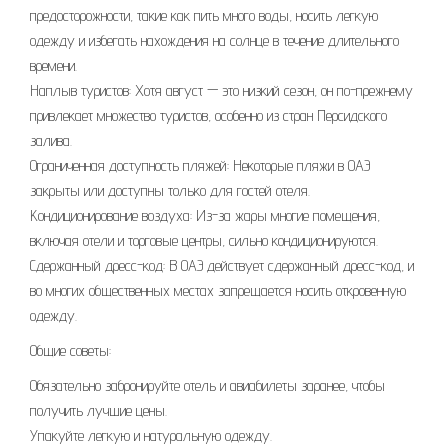
предосторожности, такие как пить много воды, носить легкую
одежду и избегать нахождения на солнце в течение длительного
времени.
Наплыв туристов: Хотя август — это низкий сезон, он по-прежнему
привлекает множество туристов, особенно из стран Персидского
залива.
Ограниченная доступность пляжей: Некоторые пляжи в ОАЭ
закрыты или доступны только для гостей отеля.
Кондиционирование воздуха: Из-за жары многие помещения,
включая отели и торговые центры, сильно кондиционируются.
Сдержанный дресс-код: В ОАЭ действует сдержанный дресс-код, и
во многих общественных местах запрещается носить откровенную
одежду.
Общие советы:
Обязательно забронируйте отель и авиабилеты заранее, чтобы
получить лучшие цены.
Упакуйте легкую и натуральную одежду.