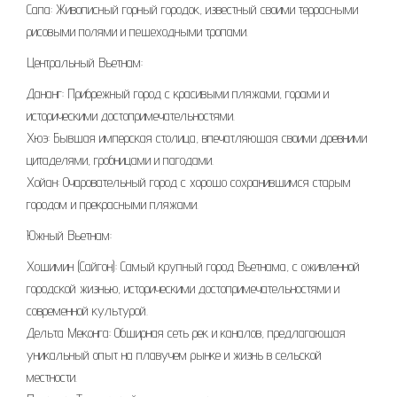
Сапа: Живописный горный городок, известный своими террасными
рисовыми полями и пешеходными тропами.
Центральный Вьетнам:
Дананг: Прибрежный город с красивыми пляжами, горами и
историческими достопримечательностями.
Хюэ: Бывшая имперская столица, впечатляющая своими древними
цитаделями, гробницами и пагодами.
Хойан: Очаровательный город с хорошо сохранившимся старым
городом и прекрасными пляжами.
Южный Вьетнам:
Хошимин (Сайгон): Самый крупный город Вьетнама, с оживленной
городской жизнью, историческими достопримечательностями и
современной культурой.
Дельта Меконга: Обширная сеть рек и каналов, предлагающая
уникальный опыт на плавучем рынке и жизнь в сельской
местности.