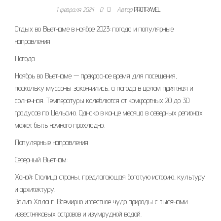
1 февраля 2024
0
Автор
PROTRAVEL
Отдых во Вьетнаме в ноябре 2023: погода и популярные
направления
Погода
Ноябрь во Вьетнаме — прекрасное время для посещения,
поскольку муссоны закончились, а погода в целом приятная и
солнечная. Температуры колеблются от комфортных 20 до 30
градусов по Цельсию. Однако в конце месяца в северных регионах
может быть немного прохладно.
Популярные направления
Северный Вьетнам:
Ханой: Столица страны, предлагающая богатую историю, культуру
и архитектуру.
Залив Халонг: Всемирно известное чудо природы с тысячами
известняковых островов и изумрудной водой.