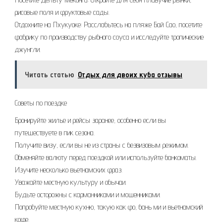
рисовые поля и фруктовые сады.
Отдохните на Пхукуоке: Расслабьтесь на пляже Бай Сао, посетите
фабрику по производству рыбного соуса и исследуйте тропические
джунгли.
Читать статью
Отдых для двоих куба отзывы
Советы по поездке
Бронируйте жилье и рейсы заранее, особенно если вы
путешествуете в пик сезона.
Получите визу, если вы не из страны с безвизовым режимом.
Обменяйте валюту перед поездкой или используйте банкоматы.
Изучите несколько вьетнамских фраз.
Уважайте местную культуру и обычаи.
Будьте осторожны с карманниками и мошенниками.
Попробуйте местную кухню, такую как фо, бань ми и вьетнамский
кофе.