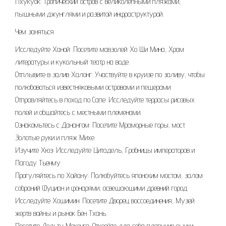
Пхукуок: Тропический остров с великолепными пляжами,
пышными джунглями и развитой инфраструктурой.
Чем заняться
Исследуйте Ханой: Посетите мавзолей Хо Ши Мина, Храм
литературы и кукольный театр на воде.
Отплывите в залив Халонг: Участвуйте в круизе по заливу, чтобы
полюбоваться известняковыми островами и пещерами.
Отправляйтесь в поход по Сапе: Исследуйте террасы рисовых
полей и общайтесь с местными племенами.
Ознакомьтесь с Данангом: Посетите Мраморные горы, мост
Золотые руки и пляж Михе.
Изучите Хюэ: Исследуйте Цитадель, Гробницы императоров и
Пагоду Тьенму.
Прогуляйтесь по Хойану: Полюбуйтесь японским мостом, залом
собраний Фуциан и фонарями, освещающими древний город.
Исследуйте Хошимин: Посетите Дворец воссоединения, Музей
жертв войны и рынок Бен Тхань.
Посетите Дельту Меконга: Откройте для себя плавучие рынки,