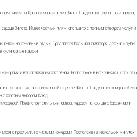
асным видом на Красное море и залив Эйлат. Предлагает элегантные номера,
м сердце Эйлата. Имеет частный пляж, спа-центр с полным спектром услуг и
с акцентом на семейный отдых. Предлагает большой аквапарк, детские клубы,
е кулинарные изыски.
ыми номерами и впечатляющим бассейном. Расположен в нескольких шагах от ц
ков и отдыхающих, расположенный в центре Эйлата. Предлагает комфортабел
ан с богатым выбором блюд.
атмосферой. Предлагает стильные номера, террасу на крыше с бассейном и
гу моря с простыми, но чистыми номерами. Расположен в нескольких минутах