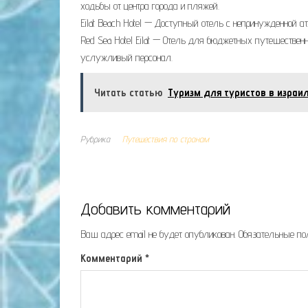
ходьбы от центра города и пляжей.
Eilat Beach Hotel — Доступный отель с непринужденной а
Red Sea Hotel Eilat — Отель для бюджетных путешествен
услужливый персонал.
Читать статью
Туризм для туристов в израи
Рубрика
Путешествия по странам
Добавить комментарий
Ваш адрес email не будет опубликован.
Обязательные п
Комментарий
*