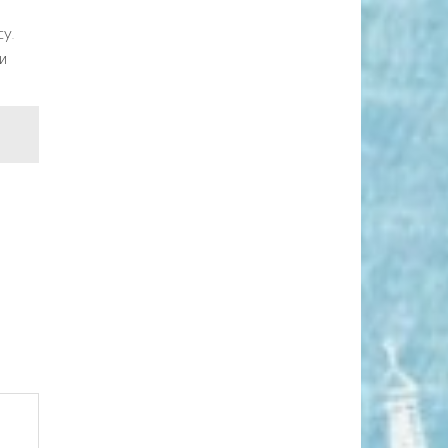
су.
и