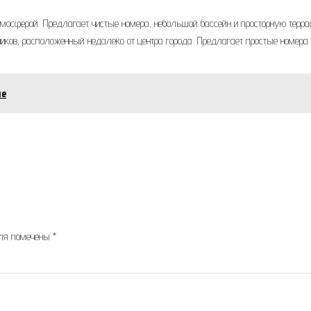
тмосферой. Предлагает чистые номера, небольшой бассейн и просторную терра
ников, расположенный недалеко от центра города. Предлагает простые номера 
ле
оля помечены
*