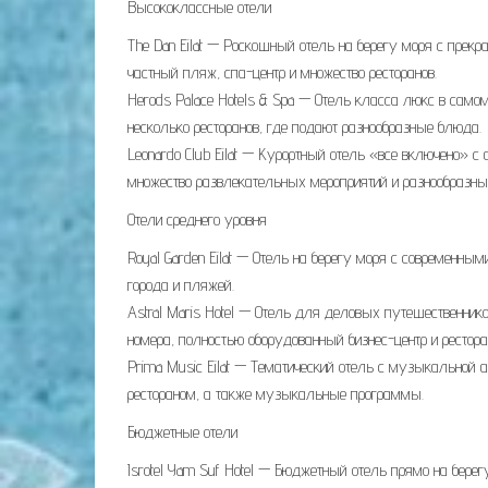
Высококлассные отели
The Dan Eilat — Роскошный отель на берегу моря с прекр
частный пляж, спа-центр и множество ресторанов.
Herods Palace Hotels & Spa — Отель класса люкс в само
несколько ресторанов, где подают разнообразные блюда.
Leonardo Club Eilat — Курортный отель «все включено» 
множество развлекательных мероприятий и разнообразны
Отели среднего уровня
Royal Garden Eilat — Отель на берегу моря с современн
города и пляжей.
Astral Maris Hotel — Отель для деловых путешественни
номера, полностью оборудованный бизнес-центр и рестор
Prima Music Eilat — Тематический отель с музыкальной 
рестораном, а также музыкальные программы.
Бюджетные отели
Isrotel Yam Suf Hotel — Бюджетный отель прямо на бере