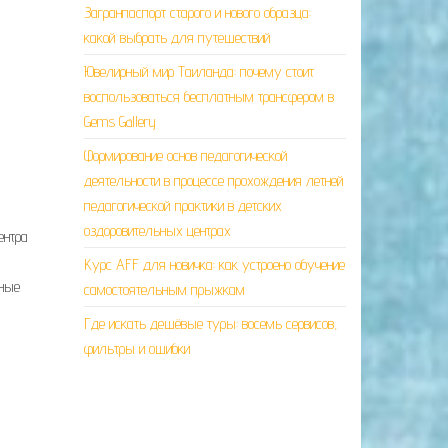
Загранпаспорт старого и нового образца:
какой выбрать для путешествий
Ювелирный мир Таиланда: почему стоит
воспользоваться бесплатным трансфером в
Gems Gallery
Формирование основ педагогической
деятельности в процессе прохождения летней
педагогической практики в детских
оздоровительных центрах
ентра
Курс AFF для новичка: как устроено обучение
ьные
самостоятельным прыжкам
Где искать дешёвые туры: восемь сервисов,
фильтры и ошибки