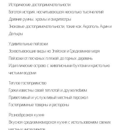
Исторические достопримечательности:
Богатая история, насчитывающая несколько тысячелетий
Древние руины, храмы и амфитеатры
Знаковые достопримечательности, такие как Акрополь Афин и
Дельфы
Удивительные пейзажи:
Захватывающие виды на Эгейское и Средиземное моря
Пейзажи от песчаных пляжей до горных деревень
Идиллические острова с живописными бухтами и кристально
чистыми водами
Теплое гостеприимство:
Греки известны своей теплотой и дружелюбием
Приветливый и услужливый местный персонал
Гостеприимные таверны и рестораны
Разнообразная кухня:
Вкусная средиземноморская кухня с использованием свежих
местных ингредиентов