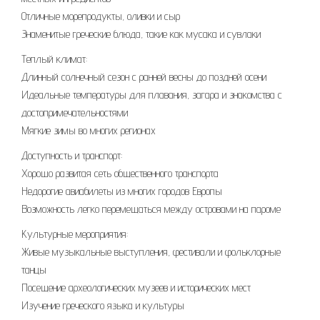
Отличные морепродукты, оливки и сыр
Знаменитые греческие блюда, такие как мусака и сувлаки
Теплый климат:
Длинный солнечный сезон с ранней весны до поздней осени
Идеальные температуры для плавания, загара и знакомства с
достопримечательностями
Мягкие зимы во многих регионах
Доступность и транспорт:
Хорошо развитая сеть общественного транспорта
Недорогие авиабилеты из многих городов Европы
Возможность легко перемещаться между островами на пароме
Культурные мероприятия:
Живые музыкальные выступления, фестивали и фольклорные
танцы
Посещение археологических музеев и исторических мест
Изучение греческого языка и культуры