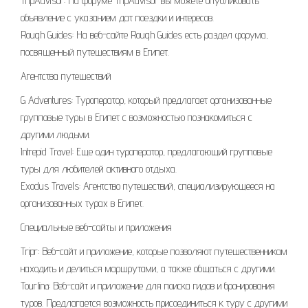
TripAdvisor: На форуме TripAdvisor вы можете опубликовать
объявление с указанием дат поездки и интересов.
Rough Guides: На веб-сайте Rough Guides есть раздел форума,
посвященный путешествиям в Египет.
Агентства путешествий
G Adventures: Туроператор, который предлагает организованные
групповые туры в Египет с возможностью познакомиться с
другими людьми.
Intrepid Travel: Еще один туроператор, предлагающий групповые
туры для любителей активного отдыха.
Exodus Travels: Агентство путешествий, специализирующееся на
организованных турах в Египет.
Специальные веб-сайты и приложения
Tripr: Веб-сайт и приложение, которые позволяют путешественникам
находить и делиться маршрутами, а также общаться с другими.
Tourlina: Веб-сайт и приложение для поиска гидов и бронирования
туров. Предлагается возможность присоединиться к туру с другими