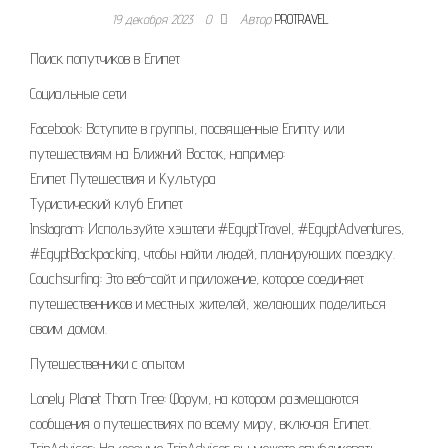
19 декабря 2023
0
Автор
PROTRAVEL
Поиск попутчиков в Египет
Социальные сети
Facebook: Вступите в группы, посвященные Египту или
путешествиям на Ближний Восток, например:
Египет Путешествия и Культура
Туристический клуб Египет
Instagram: Используйте хэштеги #EgyptTravel, #EgyptAdventures,
#EgyptBackpacking, чтобы найти людей, планирующих поездку.
Couchsurfing: Это веб-сайт и приложение, которое соединяет
путешественников и местных жителей, желающих поделиться
своим домом.
Путешественники с опытом
Lonely Planet Thorn Tree: Форум, на котором размещаются
сообщения о путешествиях по всему миру, включая Египет.