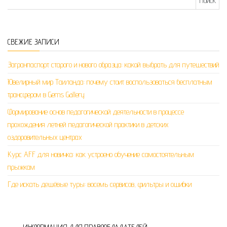
СВЕЖИЕ ЗАПИСИ
Загранпаспорт старого и нового образца: какой выбрать для путешествий
Ювелирный мир Таиланда: почему стоит воспользоваться бесплатным
трансфером в Gems Gallery
Формирование основ педагогической деятельности в процессе
прохождения летней педагогической практики в детских
оздоровительных центрах
Курс AFF для новичка: как устроено обучение самостоятельным
прыжкам
Где искать дешёвые туры: восемь сервисов, фильтры и ошибки