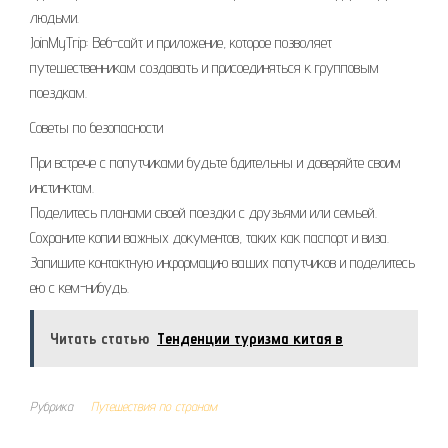
людьми.
JoinMyTrip: Веб-сайт и приложение, которое позволяет
путешественникам создавать и присоединяться к групповым
поездкам.
Советы по безопасности
При встрече с попутчиками будьте бдительны и доверяйте своим
инстинктам.
Поделитесь планами своей поездки с друзьями или семьей.
Сохраните копии важных документов, таких как паспорт и виза.
Запишите контактную информацию ваших попутчиков и поделитесь
ею с кем-нибудь.
Читать статью
Тенденции туризма китая в
Рубрика
Путешествия по странам