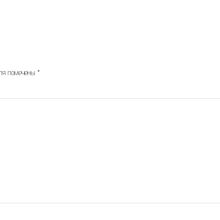
оля помечены
*