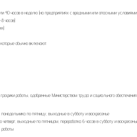
или 40 часов в неделю (на предприятиях с вредными или опасными условиями
 8 часов)
мя)
 которые обычно включают:
 графики работы, одобренные Министерством труда и социального обеспечения
 с понедельника по пятницу, выходные в субботу и воскресенье
о четверг, выходные по пятницам, переработка 6 часов в субботу и воскресень
й работы