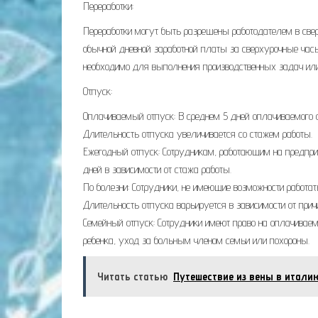
Переработки:
Переработки могут быть разрешены работодателем в све
обычной дневной заработной платы за сверхурочные часы
необходимо для выполнения производственных задач или
Отпуск:
Оплачиваемый отпуск: В среднем 5 дней оплачиваемого о
Длительность отпуска увеличивается со стажем работы.
Ежегодный отпуск: Сотрудникам, работающим на предприя
дней в зависимости от стажа работы.
По болезни: Сотрудники, не имеющие возможности работа
Длительность отпуска варьируется в зависимости от прич
Семейный отпуск: Сотрудники имеют право на оплачиваем
ребенка, уход за больным членом семьи или похороны.
Читать статью
Путешествие из вены в итали