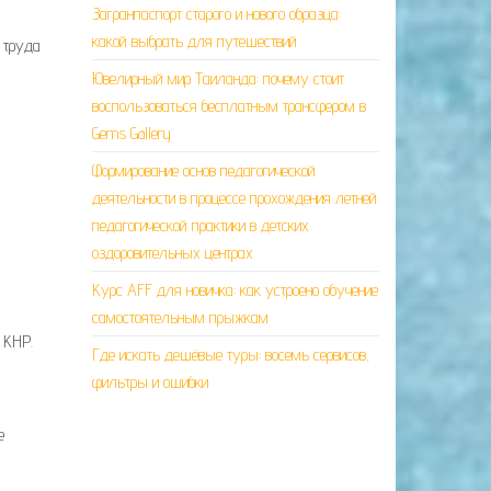
Загранпаспорт старого и нового образца:
какой выбрать для путешествий
 труда
Ювелирный мир Таиланда: почему стоит
воспользоваться бесплатным трансфером в
Gems Gallery
Формирование основ педагогической
деятельности в процессе прохождения летней
педагогической практики в детских
оздоровительных центрах
Курс AFF для новичка: как устроено обучение
самостоятельным прыжкам
 КНР.
Где искать дешёвые туры: восемь сервисов,
фильтры и ошибки
е