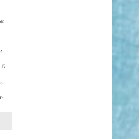
х
это
и.
 15
к.
ие