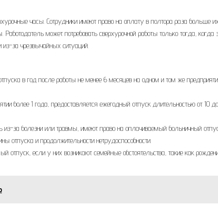
рхурочные часы. Сотрудники имеют право на оплату в полтора раза больше и
. Работодатель может потребовать сверхурочной работы только тогда, когда 
 из-за чрезвычайных ситуаций.
тпуска в год после работы не менее 6 месяцев на одном и том же предприяти
тии более 1 года, предоставляется ежегодный отпуск длительностью от 10 до
ть из-за болезни или травмы, имеют право на оплачиваемый больничный отпус
ины отпуска и продолжительности нетрудоспособности.
ый отпуск, если у них возникают семейные обстоятельства, такие как рожден
ю