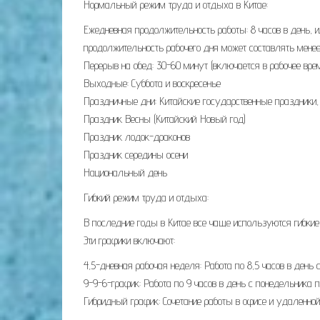
Нормальный режим труда и отдыха в Китае:
Ежедневная продолжительность работы: 8 часов в день, 
продолжительность рабочего дня может составлять менее
Перерыв на обед: 30-60 минут (включается в рабочее вре
Выходные: Суббота и воскресенье
Праздничные дни: Китайские государственные праздники,
Праздник Весны (Китайский Новый год)
Праздник лодок-драконов
Праздник середины осени
Национальный день
Гибкий режим труда и отдыха:
В последние годы в Китае все чаще используются гибкие
Эти графики включают:
4,5-дневная рабочая неделя: Работа по 8,5 часов в день
9-9-6-график: Работа по 9 часов в день с понедельника п
Гибридный график: Сочетание работы в офисе и удаленно