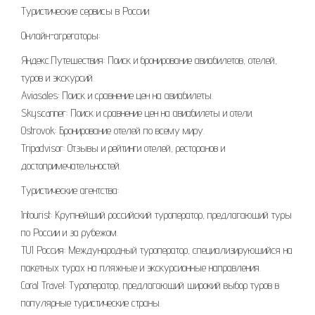
Туристические сервисы в России
Онлайн-агрегаторы:
Яндекс.Путешествия: Поиск и бронирование авиабилетов, отелей,
туров и экскурсий.
Aviasales: Поиск и сравнение цен на авиабилеты.
Skyscanner: Поиск и сравнение цен на авиабилеты и отели.
Ostrovok: Бронирование отелей по всему миру.
Tripadvisor: Отзывы и рейтинги отелей, ресторанов и
достопримечательностей.
Туристические агентства:
Intourist: Крупнейший российский туроператор, предлагающий туры
по России и за рубежом.
TUI Россия: Международный туроператор, специализирующийся на
пакетных турах на пляжные и экскурсионные направления.
Coral Travel: Туроператор, предлагающий широкий выбор туров в
популярные туристические страны.