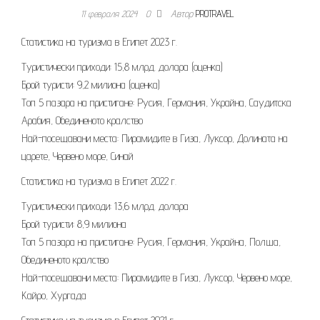
11 февраля 2024
0
Автор
PROTRAVEL
Статистика на туризма в Египет 2023 г.
Туристически приходи: 15,8 млрд. долара (оценка)
Брой туристи: 9,2 милиона (оценка)
Топ 5 пазара на пристигане: Русия, Германия, Украйна, Саудитска
Арабия, Обединеното кралство
Най-посещавани места: Пирамидите в Гиза, Луксор, Долината на
царете, Червено море, Синай
Статистика на туризма в Египет 2022 г.
Туристически приходи: 13,6 млрд. долара
Брой туристи: 8,9 милиона
Топ 5 пазара на пристигане: Русия, Германия, Украйна, Полша,
Обединеното кралство
Най-посещавани места: Пирамидите в Гиза, Луксор, Червено море,
Кайро, Хургада