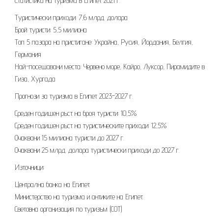
Статистика на туризма в Египет 2021 г.
Туристически приходи: 7,6 млрд. долара
Брой туристи: 5,5 милиона
Топ 5 пазара на пристигане: Украйна, Русия, Йордания, Белгия,
Германия
Най-посещавани места: Червено море, Кайро, Луксор, Пирамидите в
Гиза, Хургада
Прогнози за туризма в Египет 2023-2027 г.
Среден годишен ръст на броя туристи: 10,5%
Среден годишен ръст на туристическите приходи: 12,5%
Очаквани 15 милиона туристи до 2027 г.
Очаквани 25 млрд. долара туристически приходи до 2027 г.
Източници:
Централна банка на Египет
Министерство на туризма и антиките на Египет
Световна организация по туризъм (СОТ)