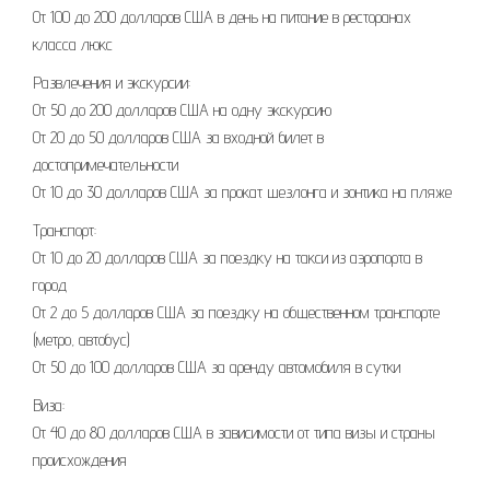
От 100 до 200 долларов США в день на питание в ресторанах
класса люкс
Развлечения и экскурсии:
От 50 до 200 долларов США на одну экскурсию
От 20 до 50 долларов США за входной билет в
достопримечательности
От 10 до 30 долларов США за прокат шезлонга и зонтика на пляже
Транспорт:
От 10 до 20 долларов США за поездку на такси из аэропорта в
город
От 2 до 5 долларов США за поездку на общественном транспорте
(метро, автобус)
От 50 до 100 долларов США за аренду автомобиля в сутки
Виза:
От 40 до 80 долларов США в зависимости от типа визы и страны
происхождения