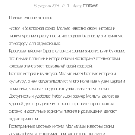
16 февраля 2024
0
Автор
PROTRAVEL
Положительные отзывы:
Чистая и безопасная среда: Мальта известна своей чистотой и
низким уровнем преступности, что создает безопасную и приятную
атмосферу для отдыхающих.
Красивые пейзажи: Страна славится своими живописными бухтами,
песчаными пляжами и историческими достопримечательностями,
которые впечатляют посетителей своей красотой.
Богатая история и культура: Мальта имеет богатую историю и
культуру, о чем свидетельствуют многочисленные музеи, церкви и
памятники, которые предлагают уникальные впечатления.
Доступность и удобство: Небольшой размер Мальты делает ее
удобной для передвижения, а хорошо развитая транспортная
система и доступные варианты питания и размещения делают
отдых приятным.
Гостеприимные местные жители: Мальтийцы известны своим
дружелюбием и гостеприимством, что создает теплую и