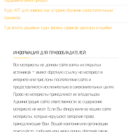
оздоровительных центрах
Курс AFF для новичка: как устроено обучение самостоятельным
прыжкам
Где искать дешёвые туры: восемь сервисов, фильтры и ошибки
ИНФОРМАЦИЯ ДЛЯ ПРАВООБЛАДАТЕЛЕЙ
Все материалы на данном сайте взяты из открытых
источников — имеют обратную ссылку на материал в
интернете или присланы посетителями сайта и
предоставляются исключительно в ознакомительных целях.
Права на материалы принадлежат их владельцам.
Администрация сайта ответственности за содержание
материала не несет. Если Вы обнаружили на нашем сайте
материалы, которые нарушают авторские права,
принадлежащие Вам, Вашей компании или организации,
пожалуйста, сообщите нам через форму обратной связи.