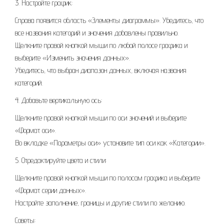
3. Настройте график:
Справа появится область «Элементы диаграммы». Убедитесь, что
все названия категорий и значения добавлены правильно.
Щелкните правой кнопкой мыши по любой полосе графика и
выберите «Изменить значения данных».
Убедитесь, что выбран диапазон данных, включая названия
категорий.
4. Добавьте вертикальную ось:
Щелкните правой кнопкой мыши по оси значений и выберите
«Формат оси».
Во вкладке «Параметры оси» установите тип оси как «Категории».
5. Отредактируйте цвета и стили:
Щелкните правой кнопкой мыши по полосам графика и выберите
«Формат серии данных».
Настройте заполнение, границы и другие стили по желанию.
Советы: