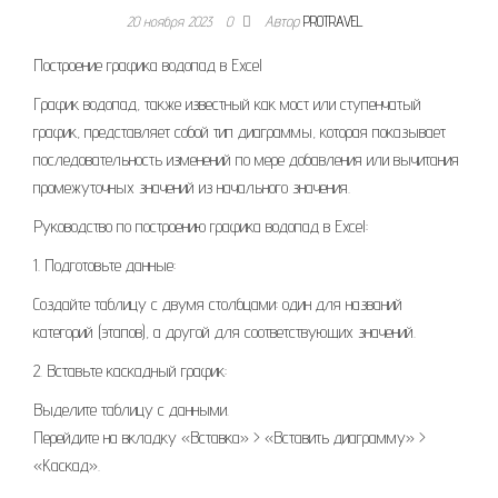
20 ноября 2023
0
Автор
PROTRAVEL
Построение графика водопад в Excel
График водопад, также известный как мост или ступенчатый
график, представляет собой тип диаграммы, которая показывает
последовательность изменений по мере добавления или вычитания
промежуточных значений из начального значения.
Руководство по построению графика водопад в Excel:
1. Подготовьте данные:
Создайте таблицу с двумя столбцами: один для названий
категорий (этапов), а другой для соответствующих значений.
2. Вставьте каскадный график:
Выделите таблицу с данными.
Перейдите на вкладку «Вставка» > «Вставить диаграмму» >
«Каскад».