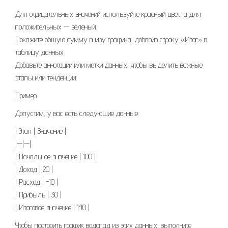
Для отрицательных значений используйте красный цвет, а для
положительных — зеленый.
Покажите общую сумму внизу графика, добавив строку «Итог» в
таблицу данных.
Добавьте аннотации или метки данных, чтобы выделить важные
этапы или тенденции.
Пример:
Допустим, у вас есть следующие данные:
| Этап | Значение |
|—|—|
| Начальное значение | 100 |
| Доход | 20 |
| Расход | -10 |
| Прибыль | 30 |
| Итоговое значение | 140 |
Чтобы построить график водопад из этих данных, выполните