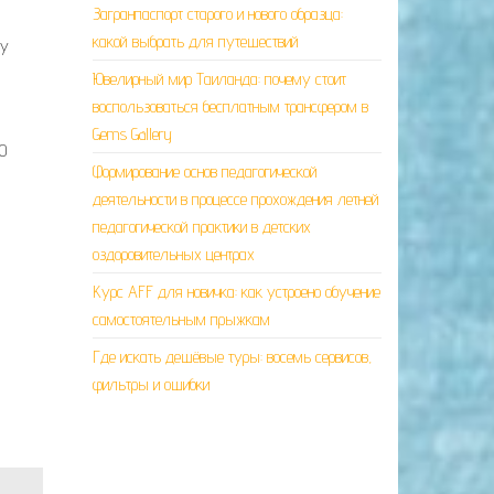
Загранпаспорт старого и нового образца:
какой выбрать для путешествий
пу
Ювелирный мир Таиланда: почему стоит
воспользоваться бесплатным трансфером в
Gems Gallery
0
Формирование основ педагогической
деятельности в процессе прохождения летней
педагогической практики в детских
оздоровительных центрах
Курс AFF для новичка: как устроено обучение
самостоятельным прыжкам
Где искать дешёвые туры: восемь сервисов,
фильтры и ошибки