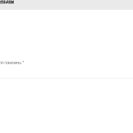
допадам
оля помечены
*