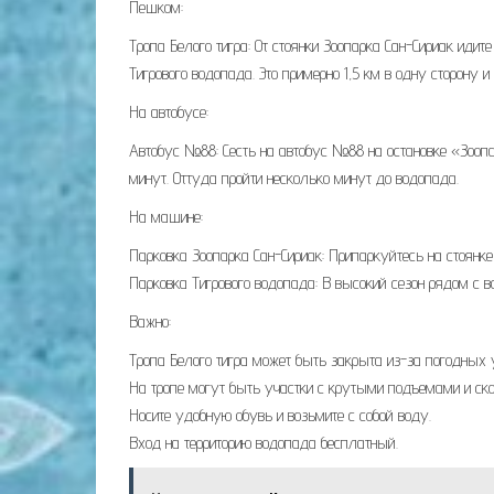
Пешком:
Тропа Белого тигра: От стоянки Зоопарка Сан-Сириак идит
Тигрового водопада. Это примерно 1,5 км в одну сторону и
На автобусе:
Автобус №88: Сесть на автобус №88 на остановке «Зоопа
минут. Оттуда пройти несколько минут до водопада.
На машине:
Парковка Зоопарка Сан-Сириак: Припаркуйтесь на стоянк
Парковка Тигрового водопада: В высокий сезон рядом с 
Важно:
Тропа Белого тигра может быть закрыта из-за погодных 
На тропе могут быть участки с крутыми подъемами и ско
Носите удобную обувь и возьмите с собой воду.
Вход на территорию водопада бесплатный.