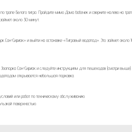
е по тропе Белого тигра. Пройдите мимо Дома бабочек и сверните налево на тро
 займет около 30 минут.
рк Сан-Сириак» и выйти на остановке «Тигровый водопад». Это займет около 1
е Зоопарка Сан-Сириак и следуйте инструкциям для пешеходов (смотри выше).
водопадом открывается небольшая парковка.
условий или работ по техническому обслуживанию.
льзкой поверхностью.