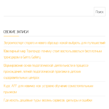
Найти:
СВЕЖИЕ ЗАПИСИ
Загранпаспорт старого и нового образца: какой выбрать для путешествий
Ювелирный мир Таиланда: почему стоит воспользоваться бесплатным
трансфером в Gems Gallery
Формирование основ педагогической деятельности в процессе
прохождения летней педагогической практики в детских
оздоровительных центрах
Курс AFF для новичка: как устроено обучение самостоятельным
прыжкам
Где искать дешёвые туры: восемь сервисов, фильтры и ошибки