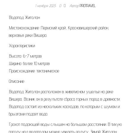
1 ноября 2023
0
Автор
PROTRAVEL
Водопад Жигалан
Местонахождение: Пермский край, Красновишерский район,
верховья реки Вишера.
Характеристики:
Высота: 6-7 метров
Ширина: более 10 метров
Происхождение: тектоническое
Описание:
Водопад Жигалан расположен в живописном ущелье на реке
Вишера. Возник он в результате сброса горных пород в древности.
Водопад состоит из нескольких каскадов, по которым с шумом и
брызгами падает вода.
Грохот падающей воды слышен на большом расстоянии. В тихую
погоду над водопадом можно увидеть радугу. Зимой Жигалан