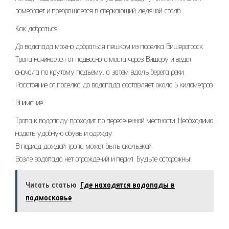
замерзает и превращается в сверкающий ледяной столб.
Как добраться:
До водопада можно добраться пешком из поселка Вишерогорск.
Тропа начинается от подвесного моста через Вишеру и ведет
сначала по крутому подъему, а затем вдоль берега реки.
Расстояние от поселка до водопада составляет около 5 километров.
Внимание:
Тропа к водопаду проходит по пересеченной местности. Необходимо
надеть удобную обувь и одежду.
В период дождей тропа может быть скользкой.
Возле водопада нет ограждений и перил. Будьте осторожны!
Читать статью
Где находятся водопады в
подмосковье