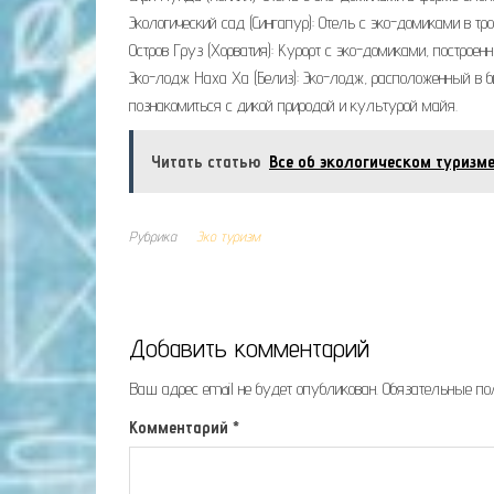
Экологический сад (Сингапур): Отель с эко-домиками в 
Остров Груз (Хорватия): Курорт с эко-домиками, построе
Эко-лодж Наха Ха (Белиз): Эко-лодж, расположенный в
познакомиться с дикой природой и культурой майя.
Читать статью
Все об экологическом туризме
Рубрика
Эко туризм
Добавить комментарий
Ваш адрес email не будет опубликован.
Обязательные п
Комментарий
*