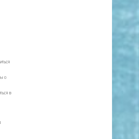
миться
мы о
ться в
а