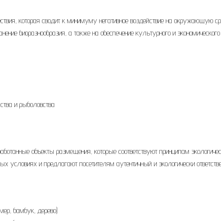
ествия, которая сводит к минимуму негативное воздействие на окружающую с
нение биоразнообразия, а также на обеспечение культурного и экономического
ства и рыболовства
аботанные объекты размещения, которые соответствуют принципам экологичес
ых условиях и предлагают посетителям аутентичный и экологически ответств
ер, бамбук, дерево)