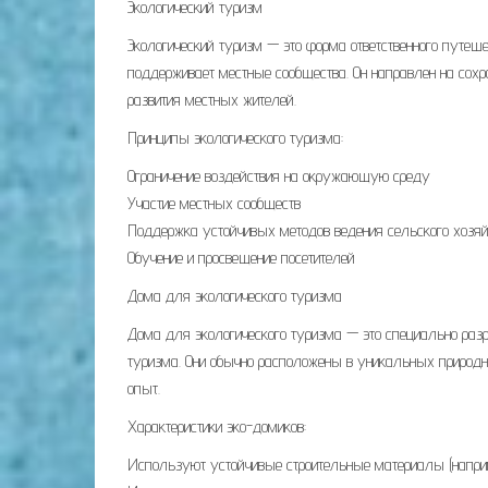
Экологический туризм
Экологический туризм — это форма ответственного путеш
поддерживает местные сообщества. Он направлен на сохра
развития местных жителей.
Принципы экологического туризма:
Ограничение воздействия на окружающую среду
Участие местных сообществ
Поддержка устойчивых методов ведения сельского хозяй
Обучение и просвещение посетителей
Дома для экологического туризма
Дома для экологического туризма — это специально разр
туризма. Они обычно расположены в уникальных природн
опыт.
Характеристики эко-домиков:
Используют устойчивые строительные материалы (наприм