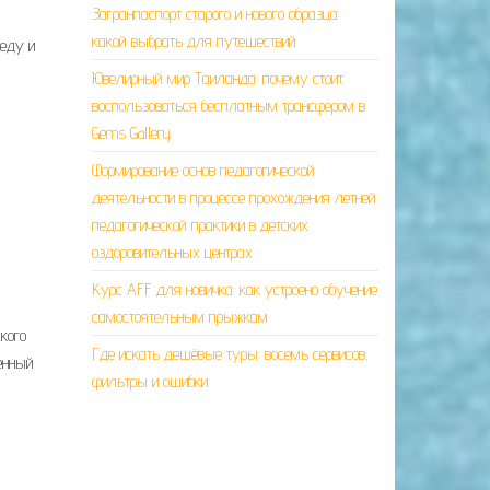
Загранпаспорт старого и нового образца:
какой выбрать для путешествий
реду и
Ювелирный мир Таиланда: почему стоит
воспользоваться бесплатным трансфером в
Gems Gallery
Формирование основ педагогической
деятельности в процессе прохождения летней
педагогической практики в детских
оздоровительных центрах
Курс AFF для новичка: как устроено обучение
самостоятельным прыжкам
кого
Где искать дешёвые туры: восемь сервисов,
енный
фильтры и ошибки