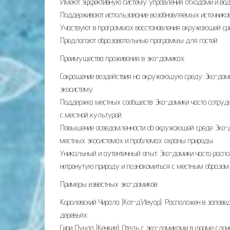
Имеют эффективную систему управления отходами и во
Поддерживают использование возобновляемых источников 
Участвуют в программах восстановления окружающей сре
Предлагают образовательные программы для гостей
Преимущества проживания в эко-домиках:
Сокращение воздействия на окружающую среду: Эко-домик
экосистему.
Поддержка местных сообществ: Эко-домики часто сотруд
с местной культурой.
Повышение осведомленности об окружающей среде: Эко-
местных экосистемах и проблемах охраны природы.
Уникальный и аутентичный опыт: Эко-домики часто расп
нетронутую природу и познакомиться с местным образом 
Примеры известных эко-домиков:
Королевский Чирала (Кот-д’Ивуар): Расположен в запове
деревьях.
Сири Пунда (Кенкия): Отель с эко-домиками в форме слон