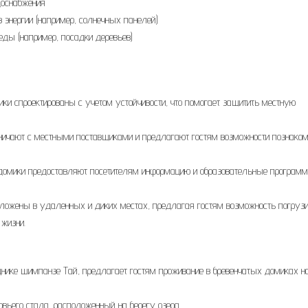
доснабжения
энергии (например, солнечных панелей)
ды (например, посадки деревьев)
и спроектированы с учетом устойчивости, что помогает защитить местную
ничают с местными поставщиками и предлагают гостям возможности познако
домики предоставляют посетителям информацию и образовательные програм
оложены в удаленных и диких местах, предлагая гостям возможность погрузи
жизни.
днике шимпанзе Тай, предлагает гостям проживание в бревенчатых домиках н
овьего стада, расположенный на берегу озера.