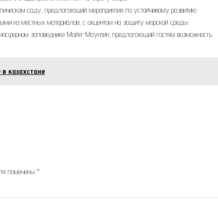
тропическом саду, предлагающий мероприятия по устойчивому развитию.
нными из местных материалов, с акцентом на защиту морской среды.
 биосферном заповеднике Майя-Маунтин, предлагающий гостям возможность
 в казахстане
оля помечены
*