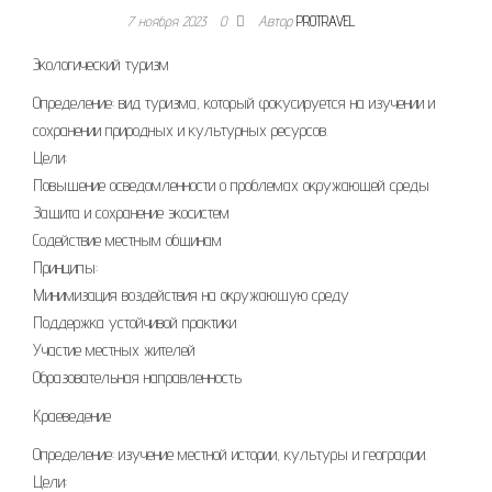
7 ноября 2023
0
Автор
PROTRAVEL
Экологический туризм
Определение: вид туризма, который фокусируется на изучении и
сохранении природных и культурных ресурсов.
Цели:
Повышение осведомленности о проблемах окружающей среды
Защита и сохранение экосистем
Содействие местным общинам
Принципы:
Минимизация воздействия на окружающую среду
Поддержка устойчивой практики
Участие местных жителей
Образовательная направленность
Краеведение
Определение: изучение местной истории, культуры и географии.
Цели: