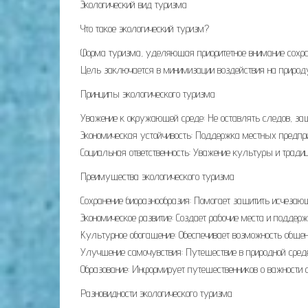
Экологический вид туризма
Что такое экологический туризм?
Форма туризма, уделяющая приоритетное внимание сохр
Цель заключается в минимизации воздействия на природу
Принципы экологического туризма
Уважение к окружающей среде: Не оставлять следов, з
Экономическая устойчивость: Поддержка местных предприя
Социальная ответственность: Уважение культуры и традиц
Преимущества экологического туризма
Сохранение биоразнообразия: Помогает защитить исчезаю
Экономическое развитие: Создает рабочие места и поддер
Культурное обогащение: Обеспечивает возможность обще
Улучшение самочувствия: Путешествие в природной сред
Образование: Информирует путешественников о важности
Разновидности экологического туризма