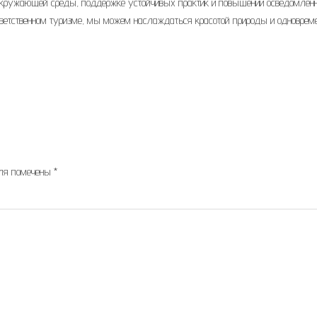
окружающей среды, поддержке устойчивых практик и повышении осведомленн
ответственном туризме, мы можем наслаждаться красотой природы и одноврем
оля помечены
*