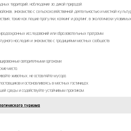
дных территорий, наблюдение за дикой природой.
районов, знакомство с сельскохозяйственной деятельностью и местной культур
твия, такие как пешие прогулки, каякинг и рафтинг, в экологически уязвимы
иродоохранных исследований или образовательных программ.
турного наследия и знакомство с традициями местных сообществ.
ицированные авторитетными органами.
кие места.
вайте животных, не оставляйте мусора.
оставщиков и останавливаясь в местных гостиницах.
щей среды и содействуйте устойчивым практикам.
логического туризма