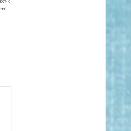
ости о
енно