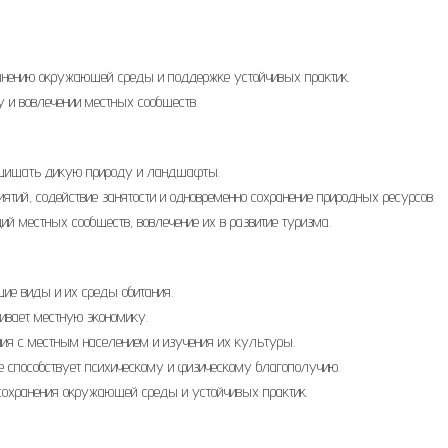
анению окружающей среды и поддержке устойчивых практик.
 и вовлечении местных сообществ.
ащищать дикую природу и ландшафты.
тий, содействие занятости и одновременно сохранение природных ресурсов.
ий местных сообществ, вовлечение их в развитие туризма.
щие виды и их среды обитания.
живает местную экономику.
ния с местным населением и изучения их культуры.
е способствует психическому и физическому благополучию.
 сохранения окружающей среды и устойчивых практик.