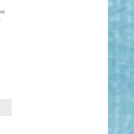
ой.
х