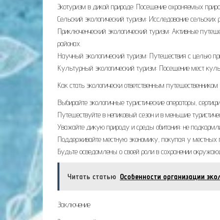
Экотуризм в дикой природе: Посещение охраняемых приро
Сельский экологический туризм: Исследование сельских 
Приключенческий экологический туризм: Активные путешес
районах.
Научный экологический туризм: Путешествия с целью пр
Культурный экологический туризм: Посещение мест куль
Как стать экологически ответственным путешественником
Выбирайте экологичные туристические операторы, сертиф
Путешествуйте в непиковый сезон и в меньшие туристичес
Уважайте дикую природу и среды обитания: не подкармли
Поддерживайте местную экономику, покупая у местных п
Будьте осведомлены о своей роли в сохранении окружаю
Читать статью
Особенности организации эко
Заключение