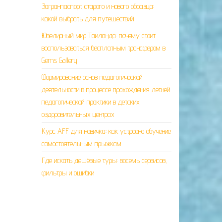
Загранпаспорт старого и нового образца:
какой выбрать для путешествий
Ювелирный мир Таиланда: почему стоит
воспользоваться бесплатным трансфером в
Gems Gallery
Формирование основ педагогической
деятельности в процессе прохождения летней
педагогической практики в детских
оздоровительных центрах
Курс AFF для новичка: как устроено обучение
самостоятельным прыжкам
Где искать дешёвые туры: восемь сервисов,
фильтры и ошибки