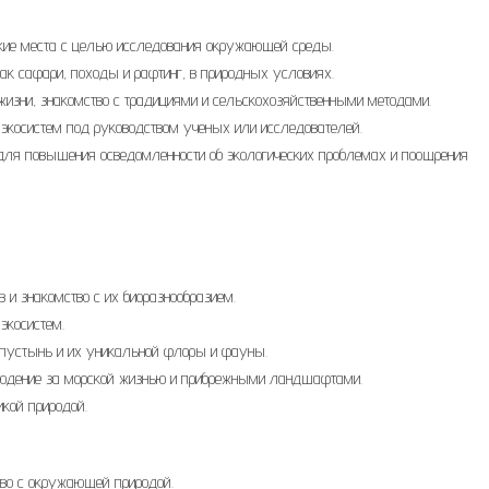
икие места с целью исследования окружающей среды.
ак сафари, походы и рафтинг, в природных условиях.
 жизни, знакомство с традициями и сельскохозяйственными методами.
экосистем под руководством ученых или исследователей.
для повышения осведомленности об экологических проблемах и поощрения
 и знакомство с их биоразнообразием.
экосистем.
пустынь и их уникальной флоры и фауны.
блюдение за морской жизнью и прибрежными ландшафтами.
икой природой.
во с окружающей природой.