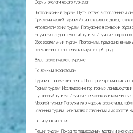
Формы экологического туризма:
Экспедиционный туризм: Путешествия в отдаленные и д
Приключенческий туризм: Активные виды отдыха, такие к
Агроэкологический туризм: Погружение в сельский образ
Научно-исследовательский туризм: Изучение природных 
Образовательный туризм: Программы, предназначенные 
ответственного отношения к окружающей среде.
Виды экологического туризма:
По земным экосистемам:
Туризм в тропических лесах: Посещение тропических лесов
Горный туризм: Исследование гор, горных ландшафтов и 
Пустынный туризм: Изучение песчаных или каменистых 
Морской туризм: Погружение в морские экосистемы, на
Саванный туризм: Знакомство с саваннами и их богатой д
По типу активности:
Пеший туризм: Поход по пешеходным тропам и знакомст