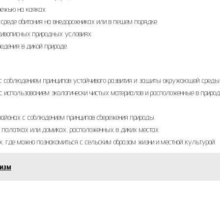
режью на каяках.
 среде обитания на внедорожниках или в пешем порядке.
 живописных природных условиях.
едения в дикой природе.
 с соблюдением принципов устойчивого развития и защиты окружающей среды
 с использованием экологически чистых материалов и расположенные в приро
районах с соблюдением принципов сбережения природы.
 палатках или домиках, расположенных в диких местах.
, где можно познакомиться с сельским образом жизни и местной культурой.
ризм