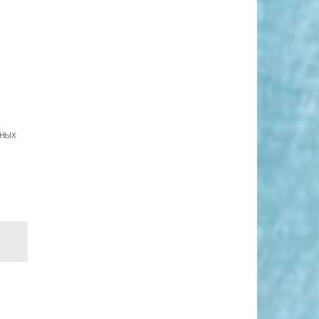
.
дных