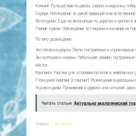
Каякинг: Путешествие по рекам, озерам и морскому побе
Сафари: Наблюдение за дикой природой в ее естественной
Велотуризм: Езда на велосипеде по дорогам и тропам в
Птичий туризм: Наблюдение за птицами и изучение их пов
По типу размещения:
Эко-отели и курорты: Отели, построенные и управляемые
Эко-коттеджи и хижины: Небольшие домики, построенные
местах.
Кемпинги: Участки для установки палаток в живописных 
Гламурная кемпинг (глэмпинг): Размещение в роскошных
Агроэкотуризм: Проживание в фермах или сельских домах
Читать статью
Актуально экологический ту
Рубрика
Эко туризм