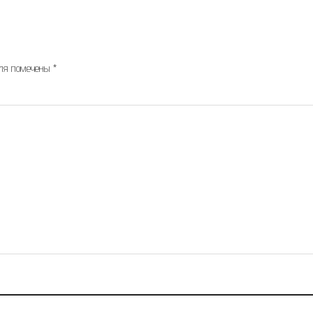
оля помечены
*