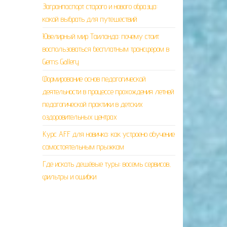
Загранпаспорт старого и нового образца:
какой выбрать для путешествий
Ювелирный мир Таиланда: почему стоит
воспользоваться бесплатным трансфером в
Gems Gallery
Формирование основ педагогической
деятельности в процессе прохождения летней
педагогической практики в детских
оздоровительных центрах
Курс AFF для новичка: как устроено обучение
самостоятельным прыжкам
Где искать дешёвые туры: восемь сервисов,
фильтры и ошибки