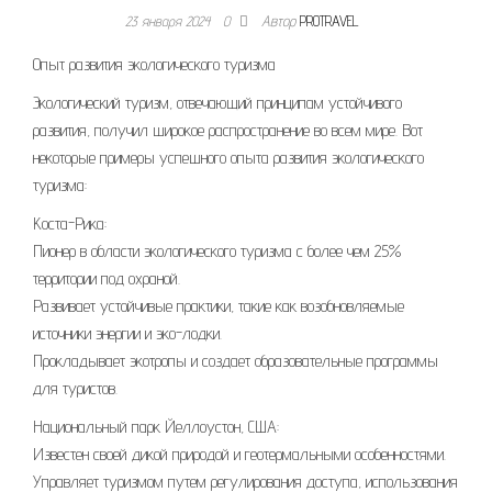
23 января 2024
0
Автор
PROTRAVEL
Опыт развития экологического туризма
Экологический туризм, отвечающий принципам устойчивого
развития, получил широкое распространение во всем мире. Вот
некоторые примеры успешного опыта развития экологического
туризма:
Коста-Рика:
Пионер в области экологического туризма с более чем 25%
территории под охраной.
Развивает устойчивые практики, такие как возобновляемые
источники энергии и эко-лодки.
Прокладывает экотропы и создает образовательные программы
для туристов.
Национальный парк Йеллоустон, США:
Известен своей дикой природой и геотермальными особенностями.
Управляет туризмом путем регулирования доступа, использования