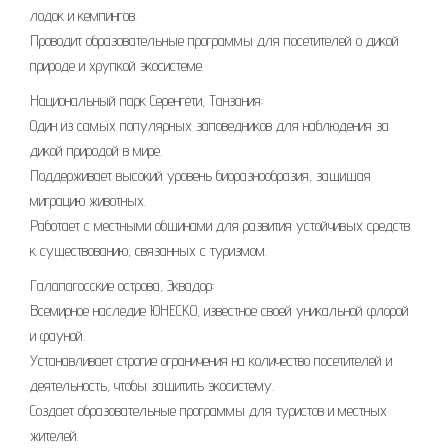
лодок и кемпингов.
Проводит образовательные программы для посетителей о дикой
природе и хрупкой экосистеме.
Национальный парк Серенгети, Танзания:
Один из самых популярных заповедников для наблюдения за
дикой природой в мире.
Поддерживает высокий уровень биоразнообразия, защищая
миграцию животных.
Работает с местными общинами для развития устойчивых средств
к существованию, связанных с туризмом.
Галапагосские острова, Эквадор:
Всемирное наследие ЮНЕСКО, известное своей уникальной флорой
и фауной.
Устанавливает строгие ограничения на количество посетителей и
деятельность, чтобы защитить экосистему.
Создает образовательные программы для туристов и местных
жителей.