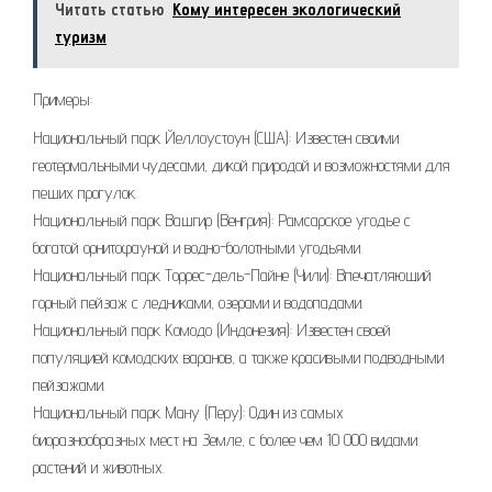
Читать статью
Кому интересен экологический
туризм
Примеры:
Национальный парк Йеллоустоун (США): Известен своими
геотермальными чудесами, дикой природой и возможностями для
пеших прогулок.
Национальный парк Вашгир (Венгрия): Рамсарское угодье с
богатой орнитофауной и водно-болотными угодьями.
Национальный парк Торрес-дель-Пайне (Чили): Впечатляющий
горный пейзаж с ледниками, озерами и водопадами.
Национальный парк Комодо (Индонезия): Известен своей
популяцией комодских варанов, а также красивыми подводными
пейзажами.
Национальный парк Ману (Перу): Один из самых
биоразнообразных мест на Земле, с более чем 10 000 видами
растений и животных.