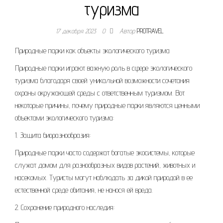
туризма
17 декабря 2023
0
Автор
PROTRAVEL
Природные парки как объекты экологического туризма
Природные парки играют важную роль в сфере экологического
туризма благодаря своей уникальной возможности сочетания
охраны окружающей среды с ответственным туризмом. Вот
некоторые причины, почему природные парки являются ценными
объектами экологического туризма:
1. Защита биоразнообразия:
Природные парки часто содержат богатые экосистемы, которые
служат домом для разнообразных видов растений, животных и
насекомых. Туристы могут наблюдать за дикой природой в ее
естественной среде обитания, не нанося ей вреда.
2. Сохранение природного наследия: