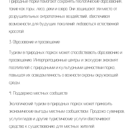
Природные парки помогают сохранять геологические образования,
такие как горы, леса, реки и озера. Они защищают эти места от
разрушительных антропогенных воздействий, обеспечивая
возможности для будущих поколений любоваться естественной
красотой.
3. Образование и просвещение:
Туризм в природных парках может способствовать образованию и
просвещению. Интерпретационные центры и экскурсии знакомят
посетителей с природными и культурными ценностями парка,
повышая их осведомленность о важности охраны окружающей
среды.
4. Поддержка местных сообществ:
Экологический туризм в природных парках может приносить
экономические выгоды местным сообществам. Продажа сувениров,
услуги гидов и другие туристические услуги обеспечивают
средства к существованию для местных жителей.