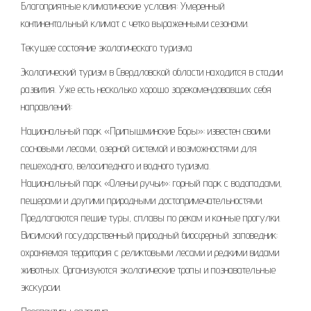
Благоприятные климатические условия: Умеренный
континентальный климат с четко выраженными сезонами.
Текущее состояние экологического туризма
Экологический туризм в Свердловской области находится в стадии
развития. Уже есть несколько хорошо зарекомендовавших себя
направлений:
Национальный парк «Припышминские Боры»: известен своими
сосновыми лесами, озерной системой и возможностями для
пешеходного, велосипедного и водного туризма.
Национальный парк «Оленьи ручьи»: горный парк с водопадами,
пещерами и другими природными достопримечательностями.
Предлагаются пешие туры, сплавы по рекам и конные прогулки.
Висимский государственный природный биосферный заповедник:
охраняемая территория с реликтовыми лесами и редкими видами
животных. Организуются экологические тропы и познавательные
экскурсии.