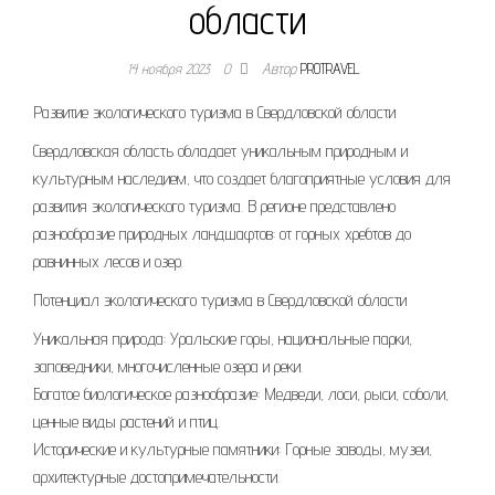
области
14 ноября 2023
0
Автор
PROTRAVEL
Развитие экологического туризма в Свердловской области
Свердловская область обладает уникальным природным и
культурным наследием, что создает благоприятные условия для
развития экологического туризма. В регионе представлено
разнообразие природных ландшафтов: от горных хребтов до
равнинных лесов и озер.
Потенциал экологического туризма в Свердловской области
Уникальная природа: Уральские горы, национальные парки,
заповедники, многочисленные озера и реки.
Богатое биологическое разнообразие: Медведи, лоси, рыси, соболи,
ценные виды растений и птиц.
Исторические и культурные памятники: Горные заводы, музеи,
архитектурные достопримечательности.