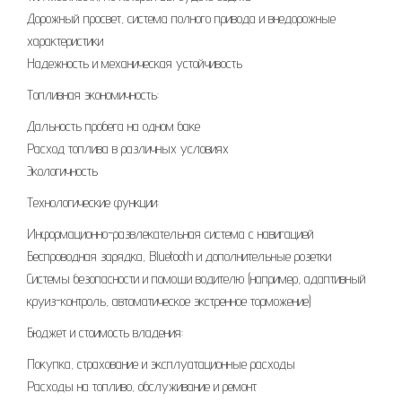
Дорожный просвет, система полного привода и внедорожные
характеристики
Надежность и механическая устойчивость
Топливная экономичность:
Дальность пробега на одном баке
Расход топлива в различных условиях
Экологичность
Технологические функции:
Информационно-развлекательная система с навигацией
Беспроводная зарядка, Bluetooth и дополнительные розетки
Системы безопасности и помощи водителю (например, адаптивный
круиз-контроль, автоматическое экстренное торможение)
Бюджет и стоимость владения:
Покупка, страхование и эксплуатационные расходы
Расходы на топливо, обслуживание и ремонт