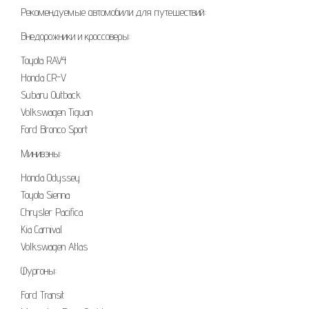
Рекомендуемые автомобили для путешествий:
Внедорожники и кроссоверы:
Toyota RAV4
Honda CR-V
Subaru Outback
Volkswagen Tiguan
Ford Bronco Sport
Минивэны:
Honda Odyssey
Toyota Sienna
Chrysler Pacifica
Kia Carnival
Volkswagen Atlas
Фургоны:
Ford Transit