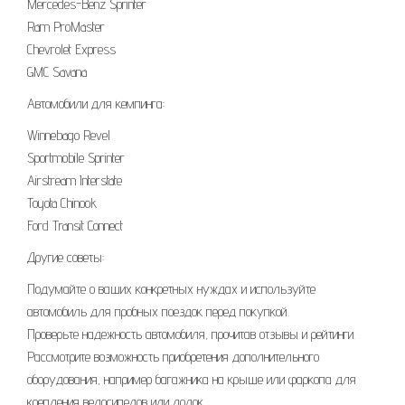
Mercedes-Benz Sprinter
Ram ProMaster
Chevrolet Express
GMC Savana
Автомобили для кемпинга:
Winnebago Revel
Sportmobile Sprinter
Airstream Interstate
Toyota Chinook
Ford Transit Connect
Другие советы:
Подумайте о ваших конкретных нуждах и используйте
автомобиль для пробных поездок перед покупкой.
Проверьте надежность автомобиля, прочитав отзывы и рейтинги.
Рассмотрите возможность приобретения дополнительного
оборудования, например багажника на крыше или фаркопа для
крепления велосипедов или лодок.