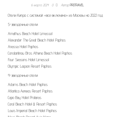
6 марта 2024
0
Автор
PROTRAVEL
Отели Кипра с системой «все включено» из Москвы на 2022 год
5-звездочные отели:
Amathus Beach Hotel Limassol
Alexander The Great Beach Hotel Paphos
Anassa Hotel Paphos
Constantinou Bros Athena Beach Hotel Paphos
Four Seasons Hotel Limassol
Olympic Lagoon Resort Paphos
4-звездочные отели:
Adams Beach Hotel Paphos
Atlantica Aeneas Resort Paphos
Capo Bay Hotel Protaras
Coral Beach Hotel & Resort Paphos
Louis Imperial Beach Hotel Paphos