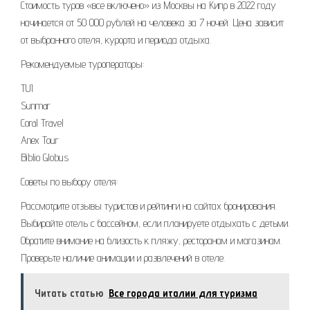
Стоимость туров «все включено» из Москвы на Кипр в 2022 году
начинается от 50 000 рублей на человека за 7 ночей. Цена зависит
от выбранного отеля, курорта и периода отдыха.
Рекомендуемые туроператоры:
TUI
Sunmar
Coral Travel
Anex Tour
Biblio Globus
Советы по выбору отеля:
Рассмотрите отзывы туристов и рейтинги на сайтах бронирования.
Выбирайте отель с бассейном, если планируете отдыхать с детьми.
Обратите внимание на близость к пляжу, ресторанам и магазинам.
Проверьте наличие анимации и развлечений в отеле.
Читать статью
Все города италии для туризма