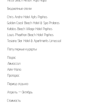
Nissi Beach Resort Ayia Napa
Бюджетные отели:
Chris Andre Hotel Apts Paphos
Golden Coast Beach Hotel & Spa Protaras
Kefalos Beach Village Hotel Paphos
Louis Phaethon Beach Hotel Paphos
Tasiana Star Hotel & Apartments Limassol
Популярные курорты:
Пафос
Лимассол
Айя-Напа
Протарас
Период отдыха:
Апрель — Октябрь
Стоимость: