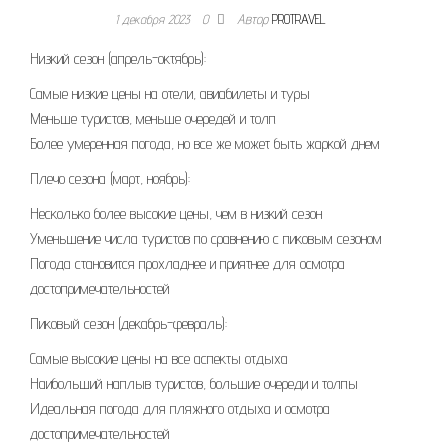
1 декабря 2023
0
Автор
PROTRAVEL
Низкий сезон (апрель-октябрь):
Самые низкие цены на отели, авиабилеты и туры
Меньше туристов, меньше очередей и толп
Более умеренная погода, но все же может быть жаркой днем
Плечо сезона (март, ноябрь):
Несколько более высокие цены, чем в низкий сезон
Уменьшение числа туристов по сравнению с пиковым сезоном
Погода становится прохладнее и приятнее для осмотра
достопримечательностей
Пиковый сезон (декабрь-февраль):
Самые высокие цены на все аспекты отдыха
Наибольший наплыв туристов, большие очереди и толпы
Идеальная погода для пляжного отдыха и осмотра
достопримечательностей