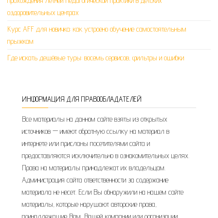
прохождения летней педагогической практики в детских
оздоровительных центрах
Курс AFF для новичка: как устроено обучение самостоятельным
прыжкам
Где искать дешёвые туры: восемь сервисов, фильтры и ошибки
ИНФОРМАЦИЯ ДЛЯ ПРАВООБЛАДАТЕЛЕЙ
Все материалы на данном сайте взяты из открытых
источников — имеют обратную ссылку на материал в
интернете или присланы посетителями сайта и
предоставляются исключительно в ознакомительных целях.
Права на материалы принадлежат их владельцам.
Администрация сайта ответственности за содержание
материала не несет. Если Вы обнаружили на нашем сайте
материалы, которые нарушают авторские права,
принадлежащие Вам, Вашей компании или организации,