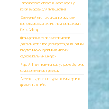
Загранпаспорт старого и нового образца:
какой выбрать для путешествий
Ювелирный мир Таиланда: почему стоит
воспользоваться бесплатным трансфером в
Gems Gallery
Формирование основ педагогической
деятельности в процессе прохождения летней
педагогической практики в детских
оздоровительных центрах
Курс AFF для новичка: как устроено обучение
самостоятельным прыжкам
Где искать дешёвые туры: восемь сервисов,
фильтры и ошибки