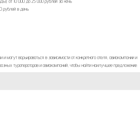
ды): от 10 000 до 25 000 рублей за ночь
00 рублей в день
и могут варьироваться в зависимости от конкретного отеля, авиакомпании и
 разных туроператоров и авиакомпаний, чтобы найти наилучшее предложение.