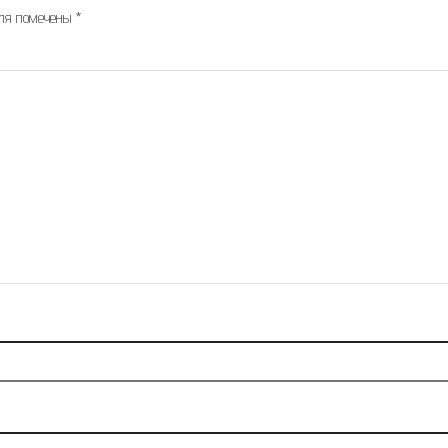
оля помечены
*