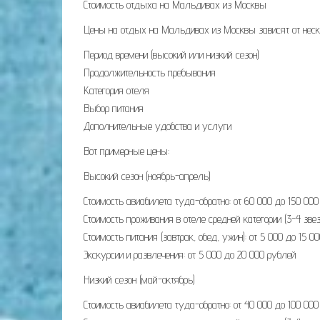
Стоимость отдыха на Мальдивах из Москвы
Цены на отдых на Мальдивах из Москвы зависят от неско
Период времени (высокий или низкий сезон)
Продолжительность пребывания
Категория отеля
Выбор питания
Дополнительные удобства и услуги
Вот примерные цены:
Высокий сезон (ноябрь-апрель)
Стоимость авиабилета туда-обратно: от 60 000 до 150 00
Стоимость проживания в отеле средней категории (3-4 зве
Стоимость питания (завтрак, обед, ужин): от 5 000 до 15 0
Экскурсии и развлечения: от 5 000 до 20 000 рублей
Низкий сезон (май-октябрь)
Стоимость авиабилета туда-обратно: от 40 000 до 100 00