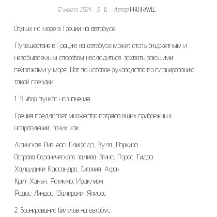
12 марта 2024
0
Автор
PROTRAVEL
Отдых на море в Греции на автобусе
Путешествие в Грецию на автобусе может стать бюджетным и
незабываемым способом насладиться захватывающими
пейзажами у моря. Вот пошаговое руководство по планированию
такой поездки:
1. Выбор пункта назначения
Греция предлагает множество потрясающих прибрежных
направлений, таких как:
Афинская Ривьера: Глифада, Вула, Варкиза
Острова Саронического залива: Эгина, Порос, Гидра
Халцидики: Кассандра, Ситония, Афон
Крит: Ханья, Ретимно, Ираклион
Родос: Линдос, Фалираки, Ялисос
2. Бронирование билетов на автобус