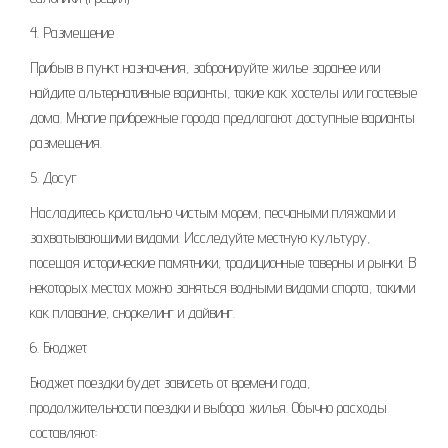
4. Размещение
Прибыв в пункт назначения, забронируйте жилье заранее или
найдите альтернативные варианты, такие как хостелы или гостевые
дома. Многие прибрежные города предлагают доступные варианты
размещения.
5. Досуг
Насладитесь кристально чистым морем, песчаными пляжами и
захватывающими видами. Исследуйте местную культуру,
посещая исторические памятники, традиционные таверны и рынки. В
некоторых местах можно заняться водными видами спорта, такими
как плавание, сноркелинг и дайвинг.
6. Бюджет
Бюджет поездки будет зависеть от времени года,
продолжительности поездки и выбора жилья. Обычно расходы
составляют: