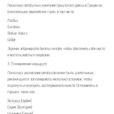
Несколько автобусных компаний предлагают рейсы в Грецию из
близлежащих европейских стран, в том числе:
FlixBus
Eurolines
Balkan Viators
GoOpti
Заранее забронируйте билеты онлайн, чтобы обеспечить себе место
и воспользоваться скидками.
3. Планирование маршрута
Поскольку расписание автобусов может быть длительным,
рекомендуется запланировать несколько остановок, чтобы
отдохнуть и осмотреть достопримечательности. Остановитесь в
городах, таких как:
Белград (Сербия)
София (Болгария)
Салоники (Греция)