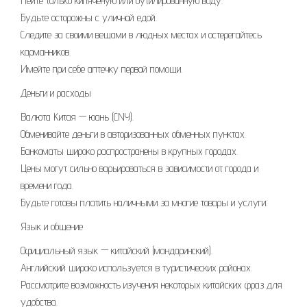
Пейте только кипяченую или бутилированную воду.
Будьте осторожны с уличной едой.
Следите за своими вещами в людных местах и остерегайтесь
карманников.
Имейте при себе аптечку первой помощи.
Деньги и расходы
Валюта Китая — юань (CNY).
Обменивайте деньги в авторизованных обменных пунктах.
Банкоматы широко распространены в крупных городах.
Цены могут сильно варьироваться в зависимости от города и
времени года.
Будьте готовы платить наличными за многие товары и услуги.
Язык и общение
Официальный язык — китайский (мандаринский).
Английский широко используется в туристических районах.
Рассмотрите возможность изучения некоторых китайских фраз для
удобства.