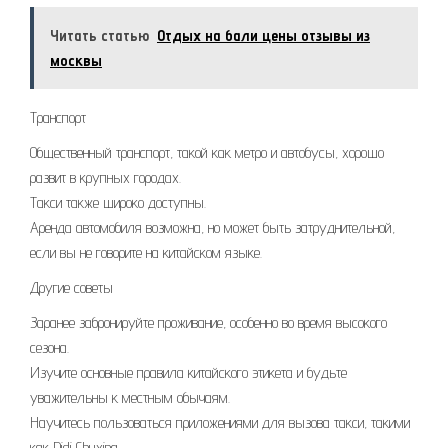
Читать статью
Отдых на бали цены отзывы из
москвы
Транспорт
Общественный транспорт, такой как метро и автобусы, хорошо
развит в крупных городах.
Такси также широко доступны.
Аренда автомобиля возможна, но может быть затруднительной,
если вы не говорите на китайском языке.
Другие советы
Заранее забронируйте проживание, особенно во время высокого
сезона.
Изучите основные правила китайского этикета и будьте
уважительны к местным обычаям.
Научитесь пользоваться приложениями для вызова такси, такими
как Didi Chuxing.