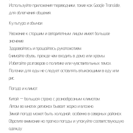
Используйте приложения-переводчики, такие как Google Translate,
для облегчения общения.
Культура и обычаи
Уважение к старшим и авторитетным лицам имеет большое
значение.
Здоровайтесь и прощайтесь рукопожатием.
Снимайте обувь, прежде чем входить в дома или храмы.
Избегайте разговоров о политике или чувствительных темах.
Палочки для еды не следует оставлять втыкающими в еду или
рис.
Погода и климат
Китай — большая страна с разнообразным климатом.
Летом во многих регионах бывает жарко и влажно.
Зимой погода может быть холодной, особенно в северных районах.
Обратите внимание на прогноз погоды и упакуйте соответствующую
одежду.