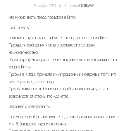
16 ноября 2023
0
Автор
PROTRAVEL
Что нужно знать перед поездкой в Китай
Виза и въезд
Большинству граждан требуется виза для посещения Китая.
Проверьте требования к визе в соответствии со своей
национальностью.
Обычно требуется приглашение от физического или юридического
лица в Китае.
Прибыв в Китай, пройдите иммиграционный контроль и получите
отметку о въезде в паспорт.
Продолжительность безвизового пребывания варьируется в
зависимости от страны гражданства.
Здоровье и безопасность
Перед поездкой рекомендуется сделать прививки против гепатита
А и В, брюшного тифа и столбняка.