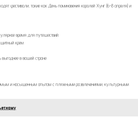
одят фестивали, такие как День поминовения королей Хунг (6-8 апреля) и
пулярное время для путешествий.
ащитный крем.
 выгоднее в вашей стране.
ваемым и насыщенным опытом с пляжными развлечениями, культурными
ьетнаму