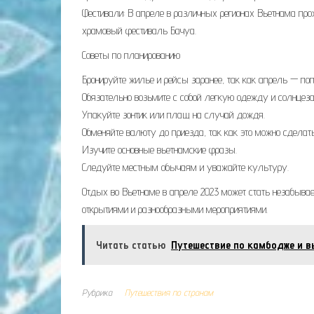
Фестивали: В апреле в различных регионах Вьетнама прох
храмовый фестиваль Бачуа.
Советы по планированию
Бронируйте жилье и рейсы заранее, так как апрель — по
Обязательно возьмите с собой легкую одежду и солнцез
Упакуйте зонтик или плащ на случай дождя.
Обменяйте валюту до приезда, так как это можно сделать
Изучите основные вьетнамские фразы.
Следуйте местным обычаям и уважайте культуру.
Отдых во Вьетнаме в апреле 2023 может стать незабы
открытиями и разнообразными мероприятиями.
Читать статью
Путешествие по камбодже и в
Рубрика
Путешествия по странам