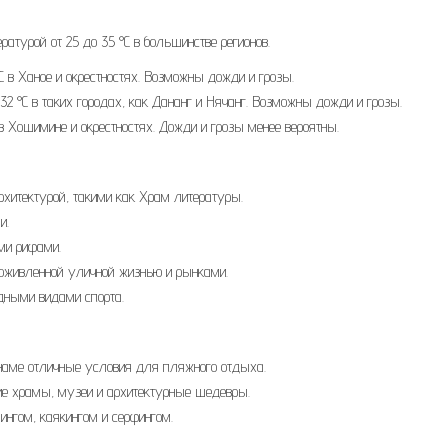
атурой от 25 до 35 °C в большинстве регионов.
C в Ханое и окрестностях. Возможны дожди и грозы.
2 °C в таких городах, как Дананг и Нячанг. Возможны дожди и грозы.
в Хошимине и окрестностях. Дожди и грозы менее вероятны.
архитектурой, такими как Храм литературы.
и.
ми рифами.
оживленной уличной жизнью и рынками.
дными видами спорта.
аме отличные условия для пляжного отдыха.
кие храмы, музеи и архитектурные шедевры.
нгом, каякингом и серфингом.