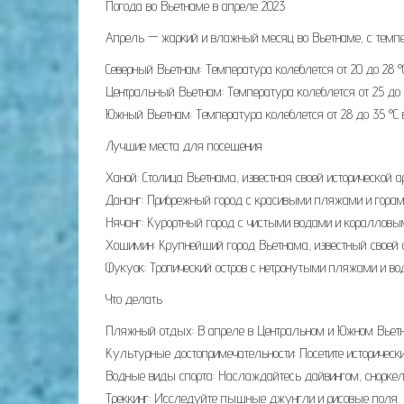
Погода во Вьетнаме в апреле 2023
Апрель — жаркий и влажный месяц во Вьетнаме, с темпер
Северный Вьетнам: Температура колеблется от 20 до 28 °
Центральный Вьетнам: Температура колеблется от 25 до 3
Южный Вьетнам: Температура колеблется от 28 до 35 °C 
Лучшие места для посещения
Ханой: Столица Вьетнама, известная своей исторической 
Дананг: Прибрежный город с красивыми пляжами и горам
Нячанг: Курортный город с чистыми водами и коралловы
Хошимин: Крупнейший город Вьетнама, известный своей 
Фукуок: Тропический остров с нетронутыми пляжами и во
Что делать
Пляжный отдых: В апреле в Центральном и Южном Вьетн
Культурные достопримечательности: Посетите историчес
Водные виды спорта: Наслаждайтесь дайвингом, сноркели
Треккинг: Исследуйте пышные джунгли и рисовые поля.