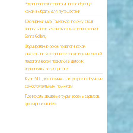
Загранпаспорт старого и нового образца:
какой выбрать для путешествий
Ювелирный мир Таиланда: почему стоит
воспользоваться бесплатным трансфером в
Gems Gallery
Формирование основ педагогической
деятельности в процессе прохождения летней
педагогической практики в детских
оздоровительных центрах
Курс AFF для новичка: как устроено обучение
самостоятельным прыжкам
Где искать дешёвые туры: восемь сервисов,
фильтры и ошибки