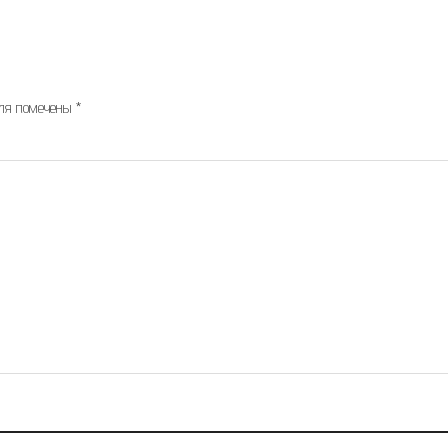
оля помечены
*