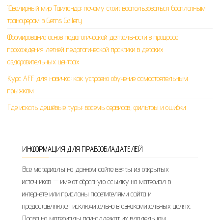
Ювелирный мир Таиланда: почему стоит воспользоваться бесплатным
трансфером в Gems Gallery
Формирование основ педагогической деятельности в процессе
прохождения летней педагогической практики в детских
оздоровительных центрах
Курс AFF для новичка: как устроено обучение самостоятельным
прыжкам
Где искать дешёвые туры: восемь сервисов, фильтры и ошибки
ИНФОРМАЦИЯ ДЛЯ ПРАВООБЛАДАТЕЛЕЙ
Все материалы на данном сайте взяты из открытых
источников — имеют обратную ссылку на материал в
интернете или присланы посетителями сайта и
предоставляются исключительно в ознакомительных целях.
Права на материалы принадлежат их владельцам.