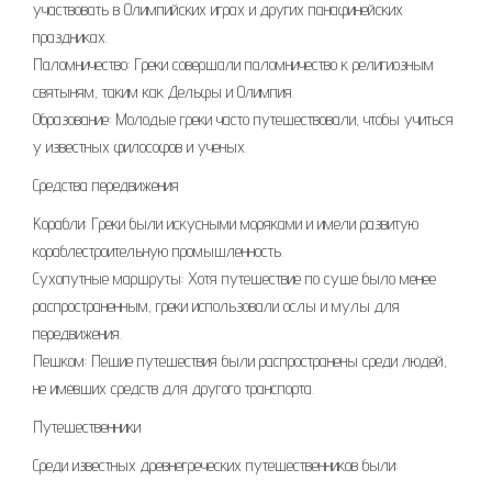
участвовать в Олимпийских играх и других панафинейских
праздниках.
Паломничество: Греки совершали паломничество к религиозным
святыням, таким как Дельфы и Олимпия.
Образование: Молодые греки часто путешествовали, чтобы учиться
у известных философов и ученых.
Средства передвижения
Корабли: Греки были искусными моряками и имели развитую
кораблестроительную промышленность.
Сухопутные маршруты: Хотя путешествие по суше было менее
распространенным, греки использовали ослы и мулы для
передвижения.
Пешком: Пешие путешествия были распространены среди людей,
не имевших средств для другого транспорта.
Путешественники
Среди известных древнегреческих путешественников были: