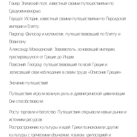
Гомер: Эпический поэт, известный своими путешествиями по
Средиземноморью.
Геродот: Историк, известный своими путешествиями по Персидской
империи и Египту.
Пифагор: Философ и математик, путешествовавший по Египту и
Вавилону.
Александр Македонский: Завоеватель, основавший империю,
простиравшуюся от Греции до Индии.
Павсаний: Географ, путешествовавший по всей Греции и
записавший свои наблюдения в своем труде «Описание Греции».
Значение путешествий
Путешествия играли важную роль в древнегреческой цивилизации.
Они способствовали:
Росту торговли и богатства: Путешествия открывали новые рынки и
источники ресурсов.
Распространению культуры и идей: Греки познакомили другие
культуры с греческими обычаями, языком, философией и