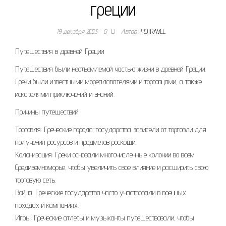
греции
19 декабря 2023
0
Автор
PROTRAVEL
Путешествия в древней Греции
Путешествия были неотъемлемой частью жизни в древней Греции.
Греки были известными мореплавателями и торговцами, а также
искателями приключений и знаний.
Причины путешествий
Торговля: Греческие города-государства зависели от торговли для
получения ресурсов и предметов роскоши.
Колонизация: Греки основали многочисленные колонии во всем
Средиземноморье, чтобы увеличить свое влияние и расширить свою
торговую сеть.
Война: Греческие государства часто участвовали в военных
походах и кампаниях.
Игры: Греческие атлеты и музыканты путешествовали, чтобы